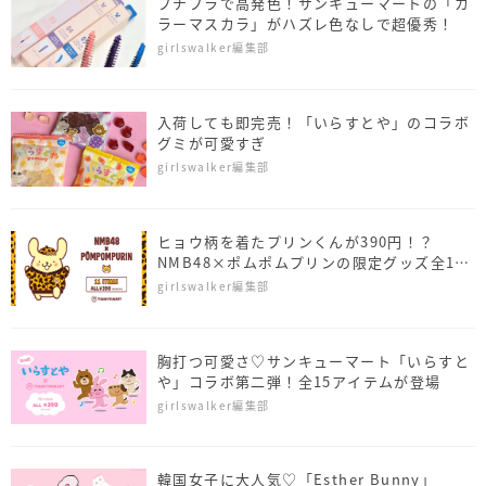
プチプラで高発色！サンキューマートの「カ
ラーマスカラ」がハズレ色なしで超優秀！
girlswalker編集部
入荷しても即完売！「いらすとや」のコラボ
グミが可愛すぎ
girlswalker編集部
ヒョウ柄を着たプリンくんが390円！？
NMB48×ポムポムプリンの限定グッズ全11
種類が登場
girlswalker編集部
胸打つ可愛さ♡サンキューマート「いらすと
や」コラボ第二弾！全15アイテムが登場
girlswalker編集部
韓国女子に大人気♡「Esther Bunny」