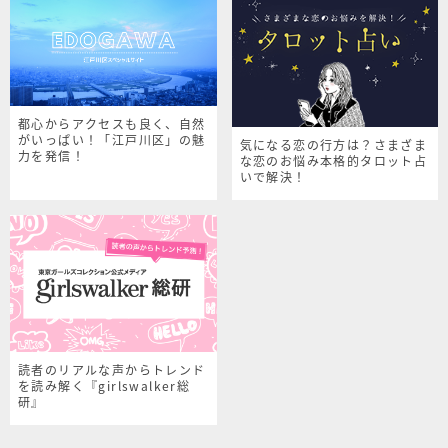
都心からアクセスも良く、自然
がいっぱい！「江戸川区」の魅
気になる恋の行方は？さまざま
力を発信！
な恋のお悩み本格的タロット占
いで解決！
読者のリアルな声からトレンド
を読み解く『girlswalker総
研』