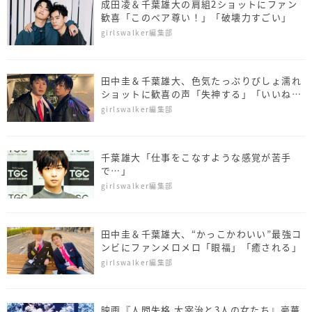
成田凌＆千葉雄大の肩組2ショットにファン
歓喜「このペア尊い！」「破壊力すごい」
girlswalker編集部
田中圭＆千葉雄大、色気たっぷりびしょ濡れ
ショットに歓喜の声「失神する」「いいね5
億回」
girlswalker編集部
千葉雄大「仕事をこなすような感覚が苦手
で…」
girlswalker編集部
田中圭＆千葉雄大、“かっこかわいい”最強コ
ンビにファンメロメロ「眼福」「癒される」
girlswalker編集部
映画『人間失格 太宰治と3人の女たち』豪華