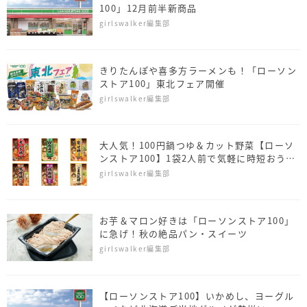
100」12月前半新商品
girlswalker編集部
きりたんぽや喜多方ラーメンも！「ローソン
ストア100」東北フェア開催
girlswalker編集部
大人気！100円鍋つゆ＆カット野菜【ローソ
ンストア100】1袋2人前で気軽に時短おうち
鍋
girlswalker編集部
お芋＆マロン好きは「ローソンストア100」
に急げ！秋の絶品パン・スイーツ
girlswalker編集部
【ローソンストア100】いかめし、ヨーグル