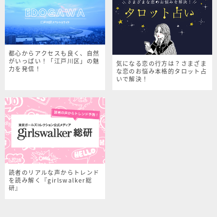
都心からアクセスも良く、自然
がいっぱい！「江戸川区」の魅
気になる恋の行方は？さまざま
力を発信！
な恋のお悩み本格的タロット占
いで解決！
読者のリアルな声からトレンド
を読み解く『girlswalker総
研』