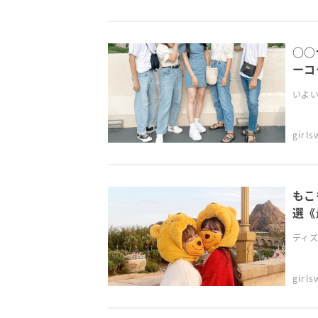
○○
ーコ
いよい
girl
もこ
選《
ディズ
girl