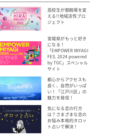
高校生が御殿場を変
える!!地域活性プロ
ジェクト
宮城県がもっと好き
になる！
「EMPOWER MIYAGI
FES. 2024 powered
by TGC」スペシャル
サイト
都心からアクセスも
良く、自然がいっぱ
い！「江戸川区」の
魅力を発信！
気になる恋の行方
は？さまざまな恋の
お悩み本格的タロッ
ト占いで解決！