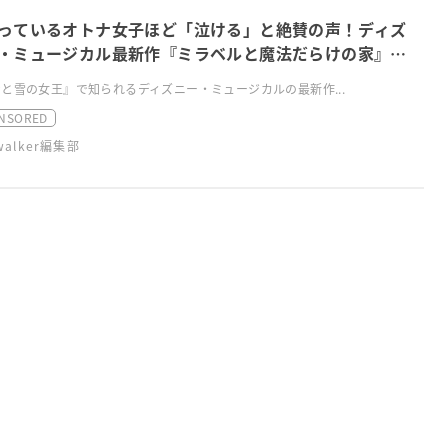
っているオトナ女子ほど「泣ける」と絶賛の声！ディズ
・ミュージカル最新作『ミラベルと魔法だらけの家』最
ビュー
と雪の女王』で知られるディズニー・ミュージカルの最新作...
NSORED
swalker編集部