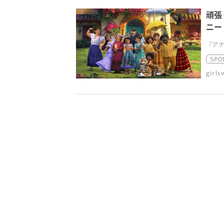
頑張
ニー
速レ
『アナ
SPO
girl