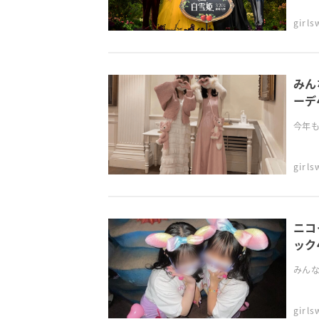
girl
みん
ーデ
今年も
girl
ニコ
ック
みんな
girl