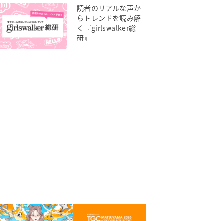
読者のリアルな声か
らトレンドを読み解
く『girlswalker総
研』