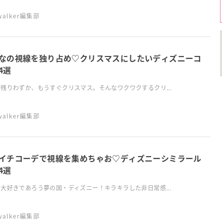
swalker編集部
なの視線を独り占め♡クリスマスにしたいディズニーコ
4選
残りわずか、もうすぐクリスマス。そんなワクワクするクリ...
swalker編集部
イチコーデで視線を集めちゃお♡ディズニーシミラール
4選
大好きであろう夢の国・ディズニー！キラキラした非日常感...
swalker編集部