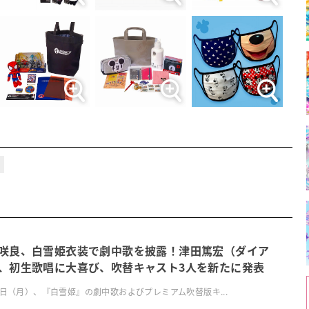
咲良、白雪姫衣装で劇中歌を披露！津田篤宏（ダイア
、初生歌唱に大喜び、吹替キャスト3人を新たに発表
0日（月）、『白雪姫』の劇中歌およびプレミアム吹替版キ...