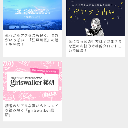
都心からアクセスも良く、自然
がいっぱい！「江戸川区」の魅
気になる恋の行方は？さまざま
力を発信！
な恋のお悩み本格的タロット占
いで解決！
読者のリアルな声からトレンド
を読み解く『girlswalker総
研』