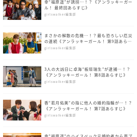
幸“福原遥”が誘拐…！？《アンラッキーガー
ル！ 最終回あらすじ》
girlswalker編集部
まさかの解散の危機…！？最も恐ろしい厄災
の連続《アンラッキーガール！ 第9話あらす
じ》
girlswalker編集部
3人の大凶日に卓海“板垣瑞生”が逮捕…！？
《アンラッキーガール！ 第8話あらすじ》
girlswalker編集部
香“若月佑美”の指に他人の婚約指輪が…！？
《アンラッキーガール！ 第7話あらすじ》
girlswalker編集部
幸"福原遥"のハイスペック元婚約者から再プ