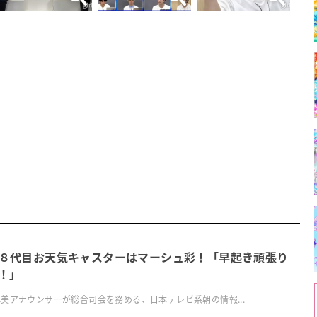
P!８代目お天気キャスターはマーシュ彩！「早起き頑張り
！」
美アナウンサーが総合司会を務める、日本テレビ系朝の情報...