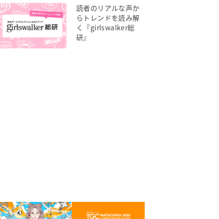
読者のリアルな声か
らトレンドを読み解
く『girlswalker総
研』