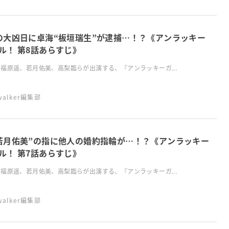
の大凶日に卓海“板垣瑞生”が逮捕…！？《アンラッキー
ル！ 第8話あらすじ》
福原遥、若月佑美、高梨臨らが出演する、『アンラッキーガ...
swalker編集部
若月佑美”の指に他人の婚約指輪が…！？《アンラッキー
ル！ 第7話あらすじ》
福原遥、若月佑美、高梨臨らが出演する、『アンラッキーガ...
swalker編集部