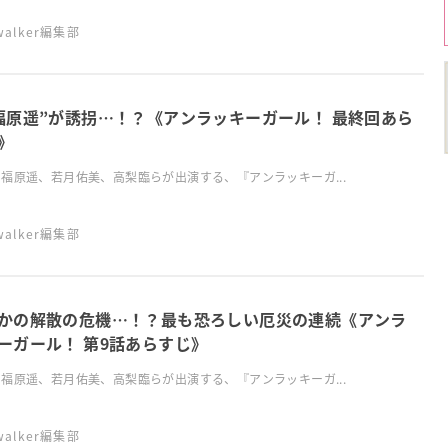
swalker編集部
福原遥”が誘拐…！？《アンラッキーガール！ 最終回あら
》
福原遥、若月佑美、高梨臨らが出演する、『アンラッキーガ...
swalker編集部
かの解散の危機…！？最も恐ろしい厄災の連続《アンラ
ーガール！ 第9話あらすじ》
福原遥、若月佑美、高梨臨らが出演する、『アンラッキーガ...
swalker編集部