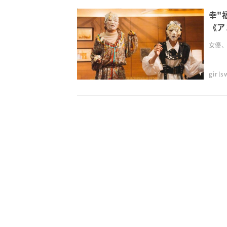
幸"
《ア
女優、
girl