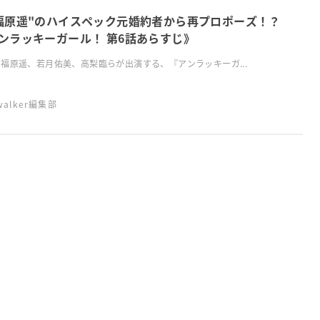
福原遥"のハイスペック元婚約者から再プロポーズ！？
ンラッキーガール！ 第6話あらすじ》
福原遥、若月佑美、高梨臨らが出演する、『アンラッキーガ...
swalker編集部