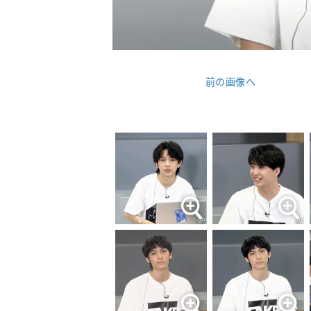
前の画像へ