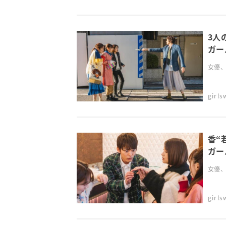
3人
ガー
女優、
girl
香“
ガー
女優、
girl