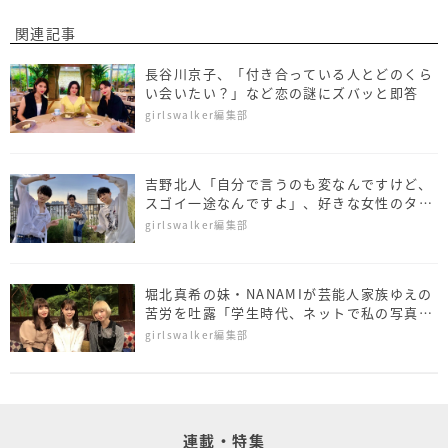
関連記事
長谷川京子、「付き合っている人とどのくら
い会いたい？」など恋の謎にズバッと即答
girlswalker編集部
吉野北人「自分で言うのも変なんですけど、
スゴイ一途なんですよ」、好きな女性のタイ
プを告白
girlswalker編集部
堀北真希の妹・NANAMIが芸能人家族ゆえの
苦労を吐露「学生時代、ネットで私の写真が
出回って……」
girlswalker編集部
連載・特集