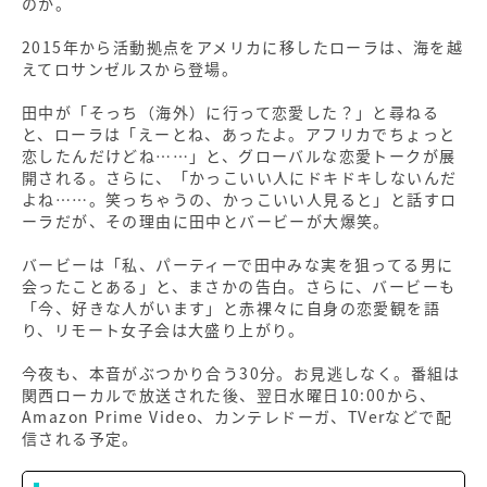
のか。
2015年から活動拠点をアメリカに移したローラは、海を越
えてロサンゼルスから登場。
田中が「そっち（海外）に行って恋愛した？」と尋ねる
と、ローラは「えーとね、あったよ。アフリカでちょっと
恋したんだけどね……」と、グローバルな恋愛トークが展
開される。さらに、「かっこいい人にドキドキしないんだ
よね……。笑っちゃうの、かっこいい人見ると」と話すロ
ーラだが、その理由に田中とバービーが大爆笑。
バービーは「私、パーティーで田中みな実を狙ってる男に
会ったことある」と、まさかの告白。さらに、バービーも
「今、好きな人がいます」と赤裸々に自身の恋愛観を語
り、リモート女子会は大盛り上がり。
今夜も、本音がぶつかり合う30分。お見逃しなく。番組は
関西ローカルで放送された後、翌日水曜日10:00から、
Amazon Prime Video、カンテレドーガ、TVerなどで配
信される予定。