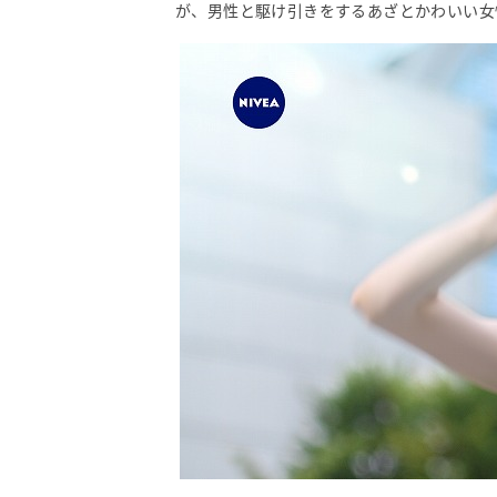
が、男性と駆け引きをするあざとかわいい女