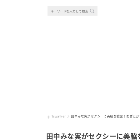
girlswalker
田中みな実がセクシーに美脇を披露！あざとか
田中みな実がセクシーに美脇