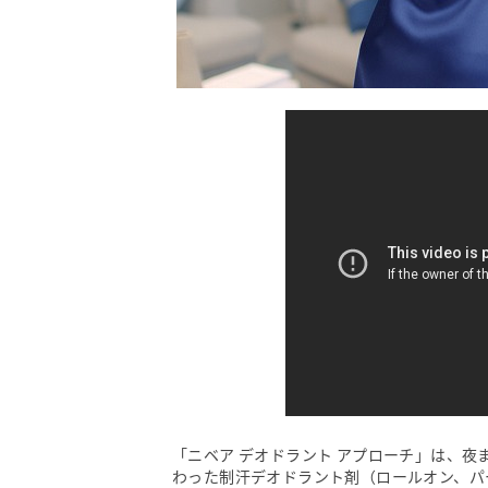
「ニベア デオドラント アプローチ」は、
わった制汗デオドラント剤（ロールオン、パー