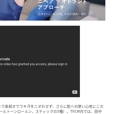
夜まで長続きでワキ汗をニオわせず、さらに肌への使い心地にこだ
ルトーンロールン、スティックの3種）。TVCM内では、田中