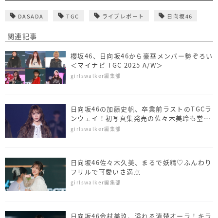
DASADA
TGC
ライブレポート
日向坂46
関連記事
櫻坂46、日向坂46から豪華メンバー勢ぞろい
＜マイナビ TGC 2025 A/W＞
girlswalker編集部
日向坂46の加藤史帆、卒業前ラストのTGCラ
ンウェイ！初写真集発売の佐々木美玲も堂々
ウォーク
girlswalker編集部
日向坂46佐々木久美、まるで妖精♡ふんわり
フリルで可愛いさ満点
girlswalker編集部
日向坂46金村美玖、溢れる清楚オーラ！キラ