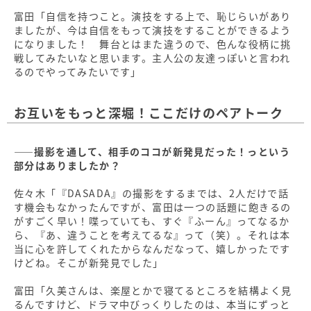
富田「自信を持つこと。演技をする上で、恥じらいがあり
ましたが、今は自信をもって演技をすることができるよう
になりました！ 舞台とはまた違うので、色んな役柄に挑
戦してみたいなと思います。主人公の友達っぽいと言われ
るのでやってみたいです」
お互いをもっと深堀！ここだけのペアトーク
――撮影を通して、相手のココが新発見だった！っという
部分はありましたか？
佐々木「『DASADA』の撮影をするまでは、2人だけで話
す機会もなかったんですが、富田は一つの話題に飽きるの
がすごく早い！喋っていても、すぐ『ふーん』ってなるか
ら、『あ、違うことを考えてるな』って（笑）。それは本
当に心を許してくれたからなんだなって、嬉しかったです
けどね。そこが新発見でした」
富田「久美さんは、楽屋とかで寝てるところを結構よく見
るんですけど、ドラマ中びっくりしたのは、本当にずっと