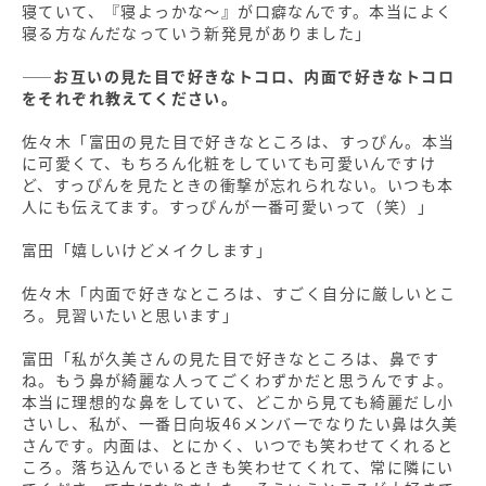
寝ていて、『寝よっかな～』が口癖なんです。本当によく
寝る方なんだなっていう新発見がありました」
――お互いの見た目で好きなトコロ、内面で好きなトコロ
をそれぞれ教えてください。
佐々木「富田の見た目で好きなところは、すっぴん。本当
に可愛くて、もちろん化粧をしていても可愛いんですけ
ど、すっぴんを見たときの衝撃が忘れられない。いつも本
人にも伝えてます。すっぴんが一番可愛いって（笑）」
富田「嬉しいけどメイクします」
佐々木「内面で好きなところは、すごく自分に厳しいとこ
ろ。見習いたいと思います」
富田「私が久美さんの見た目で好きなところは、鼻です
ね。もう鼻が綺麗な人ってごくわずかだと思うんですよ。
本当に理想的な鼻をしていて、どこから見ても綺麗だし小
さいし、私が、一番日向坂46メンバーでなりたい鼻は久美
さんです。内面は、とにかく、いつでも笑わせてくれると
ころ。落ち込んでいるときも笑わせてくれて、常に隣にい