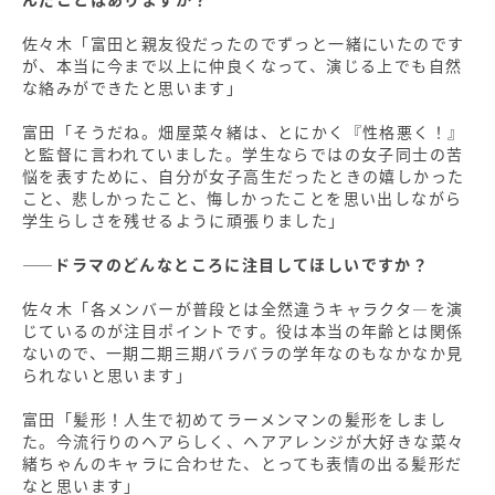
佐々木「富田と親友役だったのでずっと一緒にいたのです
が、本当に今まで以上に仲良くなって、演じる上でも自然
な絡みができたと思います」
富田「そうだね。畑屋菜々緒は、とにかく『性格悪く！』
と監督に言われていました。学生ならではの女子同士の苦
悩を表すために、自分が女子高生だったときの嬉しかった
こと、悲しかったこと、悔しかったことを思い出しながら
学生らしさを残せるように頑張りました」
――ドラマのどんなところに注目してほしいですか？
佐々木「各メンバーが普段とは全然違うキャラクタ―を演
じているのが注目ポイントです。役は本当の年齢とは関係
ないので、一期二期三期バラバラの学年なのもなかなか見
られないと思います」
富田「髪形！人生で初めてラーメンマンの髪形をしまし
た。今流行りのヘアらしく、ヘアアレンジが大好きな菜々
緒ちゃんのキャラに合わせた、とっても表情の出る髪形だ
なと思います」