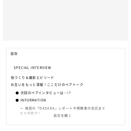
目次
SPECIAL INTERVIEW
役づくり＆撮影エピソード
お互いをもっと深堀！ここだけのペアトーク
次回のペアインタビューは…!?
INFORMATION
毎話の「DASADA」レポートや視聴者の反応まと
めを掲載中！
目次を開く
TGC 2020 S/SにDASADAの出展が決定！