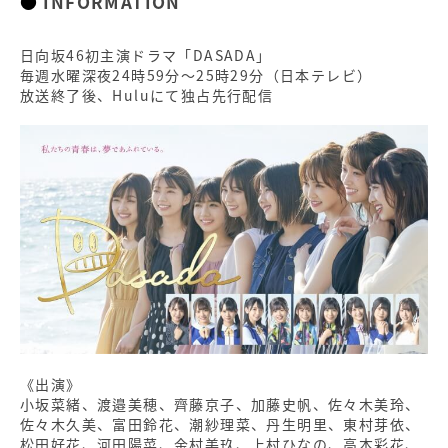
INFORMATION
日向坂46初主演ドラマ「DASADA」
毎週水曜深夜24時59分～25時29分（日本テレビ）
放送終了後、Huluにて独占先行配信
《出演》
小坂菜緒、渡邉美穂、齊藤京子、加藤史帆、佐々木美玲、
佐々木久美、富田鈴花、潮紗理菜、丹生明里、東村芽依、
松田好花、河田陽菜、金村美玖、上村ひなの、高本彩花、