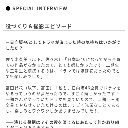
SPECIAL INTERVIEW
役づくり＆撮影エピソード
―日向坂46としてドラマが決まった時の気持ちはいかがで
したか？
佐々木久美（以下、佐々木）「日向坂46になってから全員
での作品がなかったので、とても嬉しかったです。二期生
や三期生と演技するのは、ドラマではほぼ初だったのでと
ても楽しみでした」
富田鈴花（以下、富田）「私も、日向坂46全員でドラマを
やるっていうのが夢だったので、すごく嬉しかったです！
一期さんがやっていたドラマを見ていたので、二期、三期
全員でやらせていただけるのは、すごく光栄なことである
し、楽しみとワクワクしかありませんでした！」
――演じる役柄は？その役を演じるにあたって何か取り組
んだことはありますか？