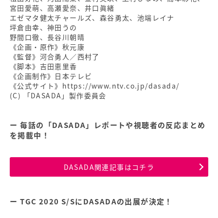
宮田愛萌、高瀬愛奈、井口眞緒
エゼマタ健太チャールズ、森谷勇太、池端レイナ
坪倉由幸、神田うの
野間口徹、長谷川朝晴
《企画・原作》秋元康
《監督》河合勇人／西村了
《脚本》吉田恵里香
《企画制作》日本テレビ
《公式サイト》https://www.ntv.co.jp/dasada/
(C) 「DASADA」製作委員会
毎話の「DASADA」レポートや視聴者の反応まとめ
を掲載中！
DASADA関連記事はコチラ
TGC 2020 S/SにDASADAの出展が決定！