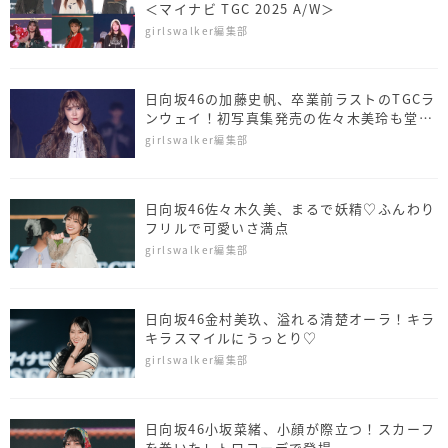
＜マイナビ TGC 2025 A/W＞
girlswalker編集部
日向坂46の加藤史帆、卒業前ラストのTGCラ
ンウェイ！初写真集発売の佐々木美玲も堂々
ウォーク
girlswalker編集部
日向坂46佐々木久美、まるで妖精♡ふんわり
フリルで可愛いさ満点
girlswalker編集部
日向坂46金村美玖、溢れる清楚オーラ！キラ
キラスマイルにうっとり♡
girlswalker編集部
日向坂46小坂菜緒、小顔が際立つ！スカーフ
を巻いたレトロコーデで登場