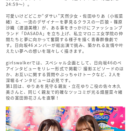
24:59～）。
可愛いけどどこか“ダサい”天然少女・佐田ゆりあ（小坂菜
緒）と、一流のデザイナーを夢見るクラスの一匹狼・篠原
沙織（渡邉美穂）が、ある事をきっかけにファッションブ
ランド「DASADA」を立ち上げ、私立マロニエ女学院の仲
間たちと夢に向かって奮闘する様子を描く青春群像劇で
す。日向坂46メンバーが総出演で挑み、築かれる友情や叶
えたい夢への想いを瑞々しく描きます。
girlswalkerでは、スペシャル企画として、日向坂46のペ
アインタビューをリレー形式で掲載♡ 撮影エピソードのほ
か、お互いに関する質問やぶっちゃけトークなど、2人を
深堀るインタビューは必見です。
第1回は、ゆりあを見守る親友・立花ゆりこ役の佐々木久
美さんと、同じく親友で的確なツッコミが光る畑屋菜々緒
役の富田鈴花さんを直撃！