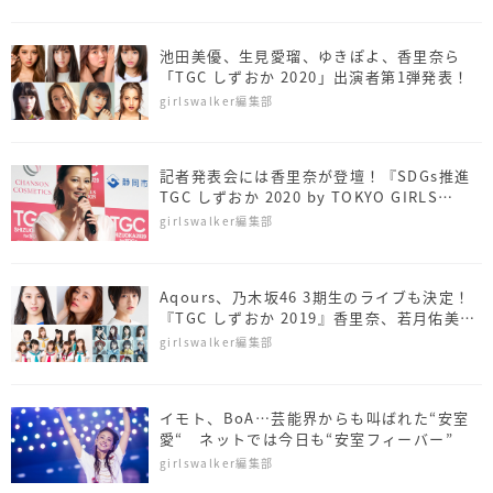
池田美優、生見愛瑠、ゆきぽよ、香里奈ら
「TGC しずおか 2020」出演者第1弾発表！
girlswalker編集部
記者発表会には香里奈が登壇！『SDGs推進
TGC しずおか 2020 by TOKYO GIRLS
COLLECTION』開催決定！
girlswalker編集部
Aqours、乃木坂46 3期生のライブも決定！
『TGC しずおか 2019』香里奈、若月佑美ら
追加出演者発表！
girlswalker編集部
イモト、BoA…芸能界からも叫ばれた“安室
愛“ ネットでは今日も“安室フィーバー”
girlswalker編集部