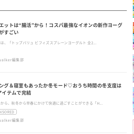
エットは“腸活”から！コスパ最強なイオンの新作ヨーグ
がすごい
は、「トップバリュ ビフィズスプレーンヨーグルト 全2...
swalker編集部
ング＆寝室もあったか冬モード♡おうち時間の冬支度は
アイテムで完結
から、秋冬から早春にかけて快適に過ごすことができる「H...
NSORED
swalker編集部