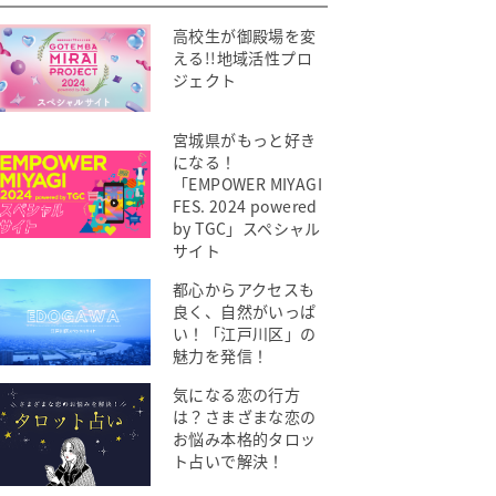
高校生が御殿場を変
える!!地域活性プロ
ジェクト
宮城県がもっと好き
になる！
「EMPOWER MIYAGI
FES. 2024 powered
by TGC」スペシャル
サイト
都心からアクセスも
良く、自然がいっぱ
い！「江戸川区」の
魅力を発信！
気になる恋の行方
は？さまざまな恋の
お悩み本格的タロッ
ト占いで解決！