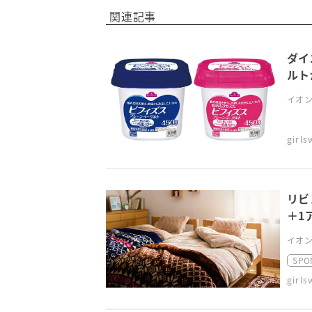
関連記事
ダイ
ルト
イオン
girl
リビ
＋1
イオン
SPO
girl