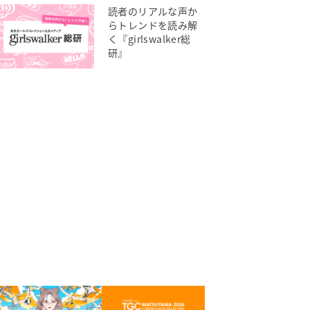
読者のリアルな声か
らトレンドを読み解
く『girlswalker総
研』