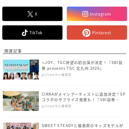
X
Instagram
TikTok
Pintarest
関連記事
≒JOY、TGC待望の初出演が決定！『SBI証
券 presents TGC 北九州 2026』
girlswalker編集部
CIRRAがメインアーティストに追加決定！SP
コラボのサプライズ発表も！『SBI証券
presents TGC 北九州 2026』
girlswalker編集部
SWEET STEADYと福島県のキッズモデルが