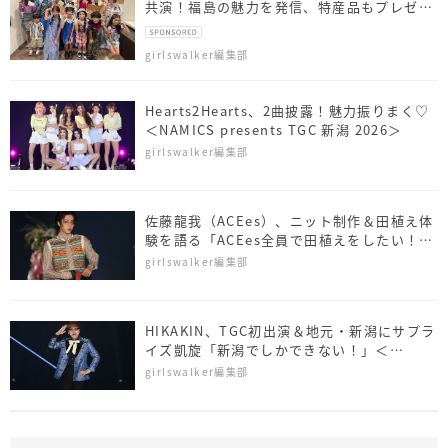
共演！福島の魅力を発信、特産品もプレゼン
ト
girlswalker編集部
Hearts2Hearts、2曲披露！魅力振りまく♡
＜NAMICS presents TGC 新潟 2026＞
girlswalker編集部
佐藤⿓我（ACEes）、ニット制作＆田植え体
験を語る「ACEes全員で田植えをしたい！」
＜NAMICS presents TGC 新潟 2026＞
girlswalker編集部
HIKAKIN、TGC初出演＆地元・新潟にサプラ
イズ凱旋「新潟でしかできない！」＜
NAMICS presents TGC 新潟 2026＞
girlswalker編集部