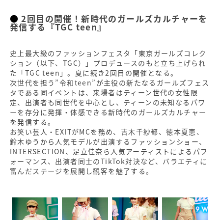
2回目の開催！新時代のガールズカルチャーを
発信する『TGC teen』
史上最⼤級のファッションフェスタ「東京ガールズコレク
ション（以下、TGC）」プロデュースのもと立ち上げられ
た「TGC teen」。夏に続き2回目の開催となる。
次世代を担う”令和teen”が主役の新たなるガールズフェス
タである同イベントは、来場者はティーン世代の⼥性限
定、出演者も同世代を中⼼とし、ティーンの未知なるパワ
ーを存分に発揮・体感できる新時代のガールズカルチャー
を発信する。
お笑い芸人・EXITがMCを務め、吉木千紗都、徳本夏恵、
鈴木ゆうから人気モデルが出演するファッションショー、
INTERSECTION、足立佳奈ら人気アーティストによるパフ
ォーマンス、出演者同士のTikTok対決など、バラエティに
富んだステージを展開し観客を魅了する。