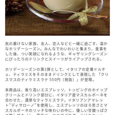
気の置けない家族、友人、恋人などと一緒に過ごす、温か
なホリデーシーズン。みんなでわいわいと集まり、食事を
した後、つい笑顔になれるような、ギャザリングシーズン
にぴったりのドリンクとスイーツがライアップされる。
ホリデーシーズンの第1弾として、イタリアの定番ドルチ
ェ、ティラミスをそのままドリンクとして表現した 「クリ
スマスのティラミスラテ 550円（税抜）」が登場。
本商品は、香り高いエスプレッソ、トッピングのホイップ
クリームとドリンク部分に、イタリア産マスカルポーネを
合わせた、濃厚なティラミスラテ。イタリアンアマレッ
ト”ディサローノ”を使用し、エスプレッソのほろ苦さとマ
スカルポーネのリッチな味わいの中に、優しい甘酸っぱさ