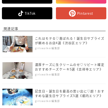
TikTok
Pintarest
関連記事
これはモテる♡喜ばれる！誕生日サプライズ
が頼めるお店4選《渋谷区エリア》
girlswalker編集部
濃厚チーズに生クリームのせ♡リピート確定
おすすめチーズケーキ5選《吉祥寺エリア》
girlswalker編集部
記念日・誕生日を最高の思い出に♡超！おす
すめな誕生日サプライズ5選《都内エリア》
girlswalker編集部