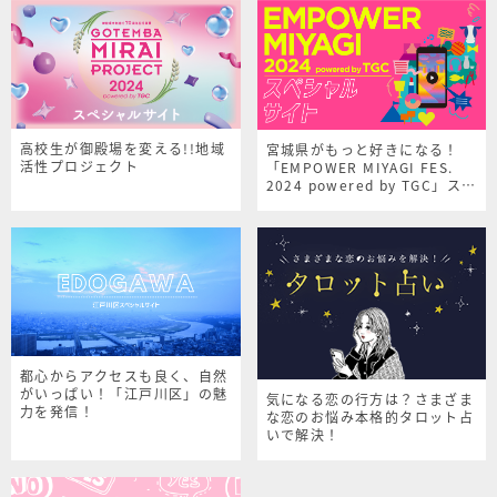
高校生が御殿場を変える!!地域
宮城県がもっと好きになる！
活性プロジェクト
「EMPOWER MIYAGI FES.
2024 powered by TGC」スペ
シャルサイト
都心からアクセスも良く、自然
がいっぱい！「江戸川区」の魅
気になる恋の行方は？さまざま
力を発信！
な恋のお悩み本格的タロット占
いで解決！