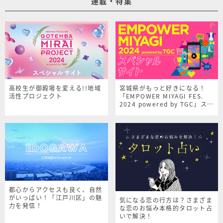
連載・特集
高校生が御殿場を変える!!地域
宮城県がもっと好きになる！
活性プロジェクト
「EMPOWER MIYAGI FES.
2024 powered by TGC」スペ
シャルサイト
都心からアクセスも良く、自然
がいっぱい！「江戸川区」の魅
気になる恋の行方は？さまざま
力を発信！
な恋のお悩み本格的タロット占
いで解決！