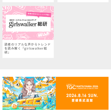
読者のリアルな声からトレンド
を読み解く『girlswalker総
研』