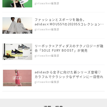
girlswalker編集部
ファッションとスポーツを融合。
adidas×MOUSSYの2020SSコレクションが
お目見え
girlswalker編集部
リーボック×アディダスのテクノロジーが融
合「SOLE FURY BOOST」が発売
girlswalker編集部
adidasから女子に向けた新シリーズ登場♡
カラフルでクラシックなデザインに一目惚れ
girlswalker編集部