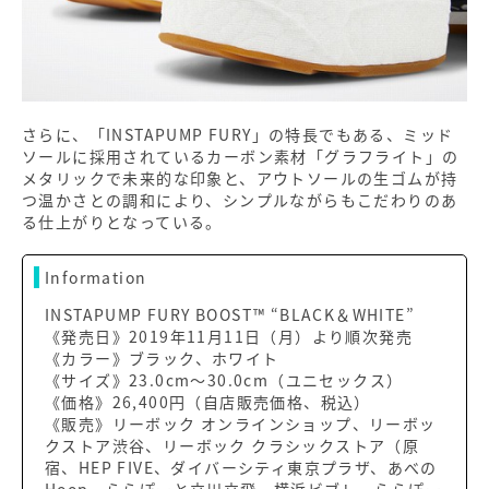
さらに、「INSTAPUMP FURY」の特長でもある、ミッド
ソールに採用されているカーボン素材「グラフライト」の
メタリックで未来的な印象と、アウトソールの生ゴムが持
つ温かさとの調和により、シンプルながらもこだわりのあ
る仕上がりとなっている。
Information
INSTAPUMP FURY BOOST™ “BLACK＆WHITE”
《発売日》2019年11月11日（月）より順次発売
《カラー》ブラック、ホワイト
《サイズ》23.0cm～30.0cm（ユニセックス）
《価格》26,400円（自店販売価格、税込）
《販売》リーボック オンラインショップ、リーボッ
クストア渋谷、リーボック クラシックストア（原
宿、HEP FIVE、ダイバーシティ東京プラザ、あべの
Hoop、ららぽーと立川立飛、横浜ビブレ、ららぽー