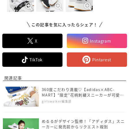
この記事を気に入ったらシェア！
X
Instagram
TikTok
Pintarest
関連記事
360度こだわり満載♡【adidas×ABC-
MART】“限定”花柄刺繍スニーカーが可愛す
ぎて争奪戦…！
girlswalker編集部
めるるがデザイン監修！「アディダス」スニ
ーカーに発売前からリクエスト殺到