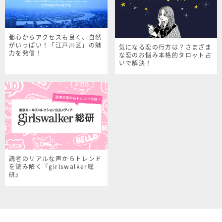
都心からアクセスも良く、自然
がいっぱい！「江戸川区」の魅
気になる恋の行方は？さまざま
力を発信！
な恋のお悩み本格的タロット占
いで解決！
読者のリアルな声からトレンド
を読み解く『girlswalker総
研』