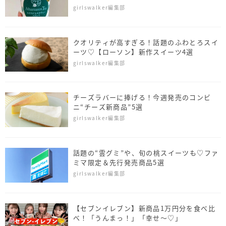
girlswalker編集部
クオリティが高すぎる！話題のふわとろスイ
ーツ♡【ローソン】新作スイーツ4選
girlswalker編集部
チーズラバーに捧げる！今週発売のコンビ
ニ“チーズ新商品”5選
girlswalker編集部
話題の“雲グミ”や、旬の桃スイーツも♡ファ
ミマ限定＆先行発売商品5選
girlswalker編集部
【セブンイレブン】新商品1万円分を食べ比
べ！「うんまっ！」「幸せ～♡」