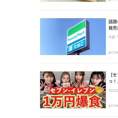
話題
発売
今週「
girl
【セ
っ！
TGC公
girl