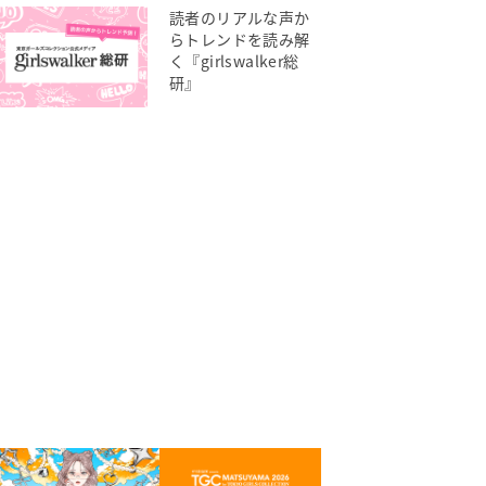
読者のリアルな声か
らトレンドを読み解
く『girlswalker総
研』