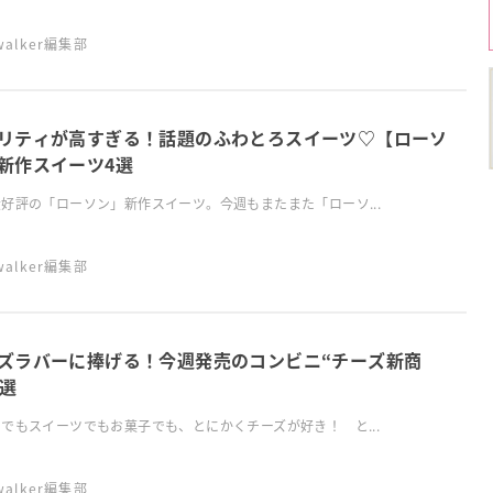
swalker編集部
リティが高すぎる！話題のふわとろスイーツ♡【ローソ
新作スイーツ4選
好評の「ローソン」新作スイーツ。今週もまたまた「ローソ...
swalker編集部
ズラバーに捧げる！今週発売のコンビニ“チーズ新商
5選
でもスイーツでもお菓子でも、とにかくチーズが好き！ と...
swalker編集部