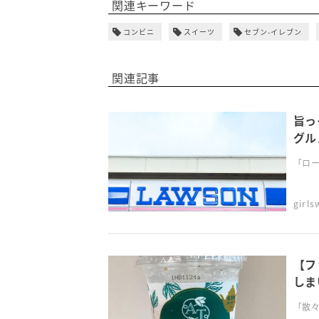
関連キーワード
コンビニ
スイーツ
セブン-イレブン
関連記事
旨っ
グル
「ロー
girl
【フ
しま
「散々