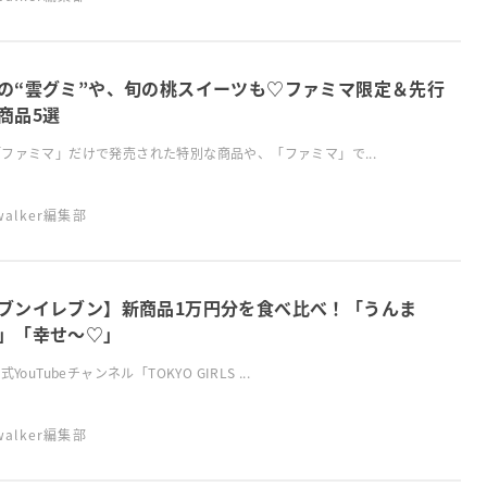
の“雲グミ”や、旬の桃スイーツも♡ファミマ限定＆先行
商品5選
ファミマ」だけで発売された特別な商品や、「ファミマ」で...
swalker編集部
ブンイレブン】新商品1万円分を食べ比べ！「うんま
」「幸せ～♡」
式YouTubeチャンネル「TOKYO GIRLS ...
swalker編集部