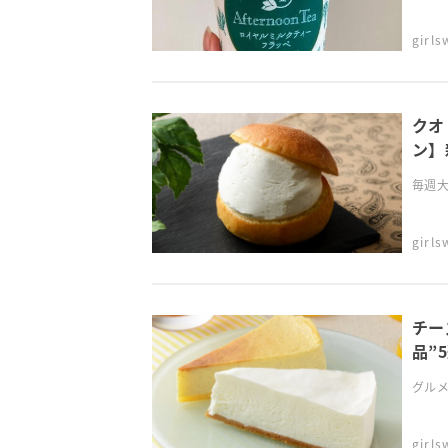
girl
クオ
ン】
毎週大
girl
チー
品”
グルメ
girl