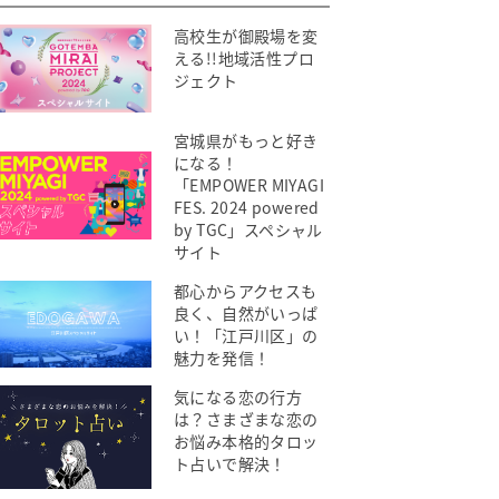
高校生が御殿場を変
える!!地域活性プロ
ジェクト
宮城県がもっと好き
になる！
「EMPOWER MIYAGI
FES. 2024 powered
by TGC」スペシャル
サイト
都心からアクセスも
良く、自然がいっぱ
い！「江戸川区」の
魅力を発信！
気になる恋の行方
は？さまざまな恋の
お悩み本格的タロッ
ト占いで解決！