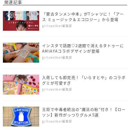
関連記事
「蒙古タンメン中本」がTシャツに！「アー
ス ミュージック＆エコロジー」から登場
girlswalker編集部
インスタで話題♡2週間で消えるタトゥーに
AMIAYAコラボデザインが登場
girlswalker編集部
入荷しても即完売！「いらすとや」のコラボ
グミが可愛すぎ
girlswalker編集部
王将で中毒者続出の“魔法の粉”付き！【ロー
ソン】新作がっつりグルメ5選
girlswalker編集部