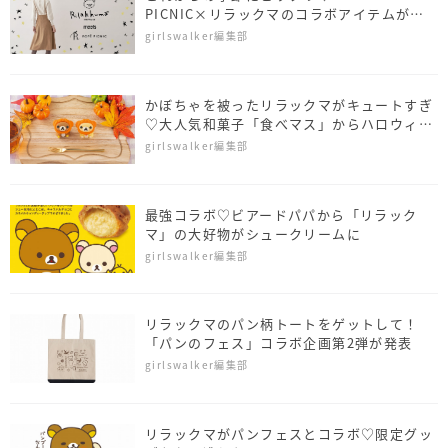
PICNIC×リラックマのコラボアイテムが大
人可愛い
girlswalker編集部
かぼちゃを被ったリラックマがキュートすぎ
♡大人気和菓子「食べマス」からハロウィン
verが発売
girlswalker編集部
最強コラボ♡ビアードパパから「リラック
マ」の大好物がシュークリームに
girlswalker編集部
リラックマのパン柄トートをゲットして！
「パンのフェス」コラボ企画第2弾が発表
girlswalker編集部
リラックマがパンフェスとコラボ♡限定グッ