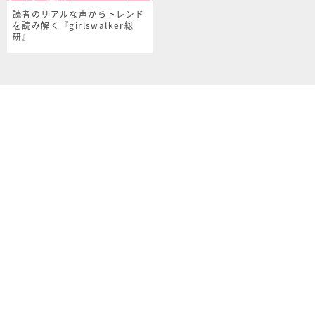
読者のリアルな声からトレンド
を読み解く『girlswalker総
研』