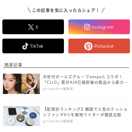
この記事を気に入ったらシェア！
X
Instagram
TikTok
Pintarest
関連記事
次世代ガールズグループaespaとコラボ！
「CLIO」累計420万個突破の商品から新カラ
ー登場
girlswalker編集部
【肌質別ランキング】韓国で人気のクッショ
ンファンデ6つを現地ライターが徹底比較
girlswalker編集部