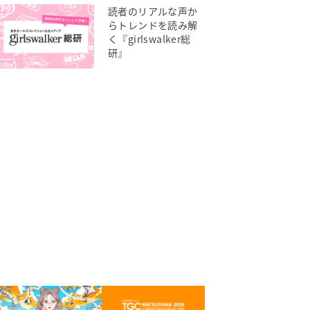
読者のリアルな声か
らトレンドを読み解
く『girlswalker総
研』