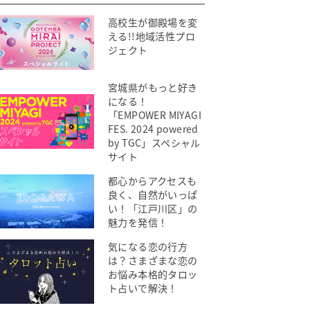
高校生が御殿場を変
える!!地域活性プロ
ジェクト
宮城県がもっと好き
になる！
「EMPOWER MIYAGI
FES. 2024 powered
by TGC」スペシャル
サイト
都心からアクセスも
良く、自然がいっぱ
い！「江戸川区」の
魅力を発信！
気になる恋の行方
は？さまざまな恋の
お悩み本格的タロッ
ト占いで解決！