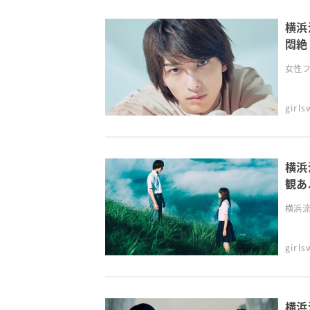
横浜
悶絶
女性フ
girl
横浜
観あ
横浜流
girl
横浜