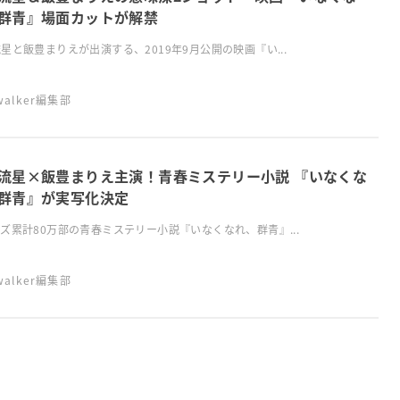
群青』場面カットが解禁
星と飯豊まりえが出演する、2019年9月公開の映画『い...
swalker編集部
流星×飯豊まりえ主演！青春ミステリー小説 『いなくな
群青』が実写化決定
ズ累計80万部の青春ミステリー小説『いなくなれ、群青』...
swalker編集部