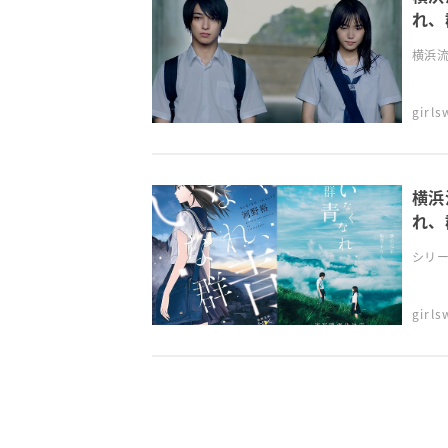
れ、
横浜流
girl
横浜
れ、
シリー
girl