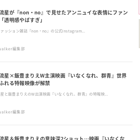
流星が『non・no』で見せたアンニュイな表情にファン
「透明感やばすぎ」
ァッション雑誌『non・no』の公式Instagram...
swalker編集部
流星×飯豊まりえW主演映画『いなくなれ、群青』世界
ふれる特報映像が解禁
星と飯豊まりえのW出演映画『いなくなれ、群青』の特報映...
swalker編集部
流星＆飯豊まりえの意味深2ショット…映画『いなくな