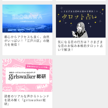
都心からアクセスも良く、自然
がいっぱい！「江戸川区」の魅
気になる恋の行方は？さまざま
力を発信！
な恋のお悩み本格的タロット占
いで解決！
読者のリアルな声からトレンド
を読み解く『girlswalker総
研』