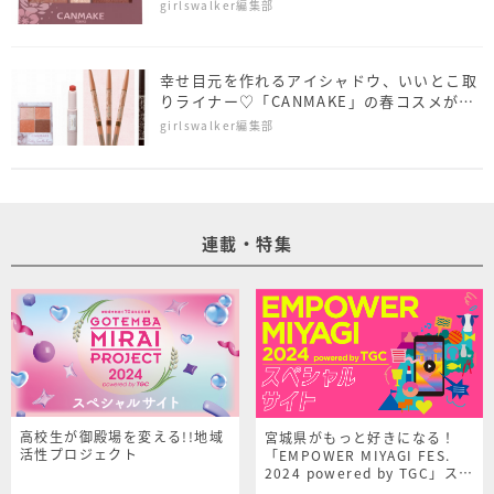
イルの春限定色も
girlswalker編集部
幸せ目元を作れるアイシャドウ、いいとこ取
りライナー♡「CANMAKE」の春コスメが使
える
girlswalker編集部
連載・特集
高校生が御殿場を変える!!地域
宮城県がもっと好きになる！
活性プロジェクト
「EMPOWER MIYAGI FES.
2024 powered by TGC」スペ
シャルサイト