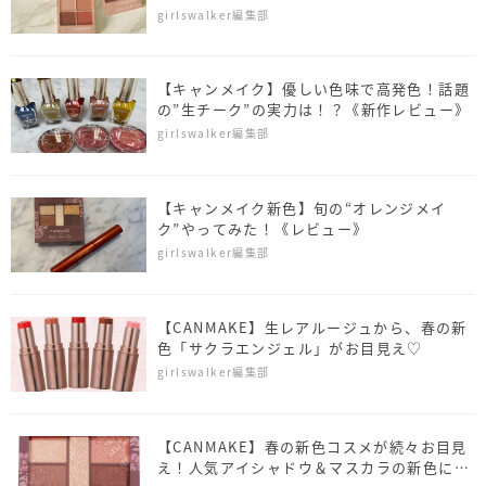
柄モチーフにも注目♡
girlswalker編集部
【キャンメイク】優しい色味で高発色！話題
の”生チーク”の実力は！？《新作レビュー》
girlswalker編集部
【キャンメイク新色】旬の“オレンジメイ
ク”やってみた！《レビュー》
girlswalker編集部
【CANMAKE】生レアルージュから、春の新
色「サクラエンジェル」がお目見え♡
girlswalker編集部
【CANMAKE】春の新色コスメが続々お目見
え！人気アイシャドウ＆マスカラの新色にネ