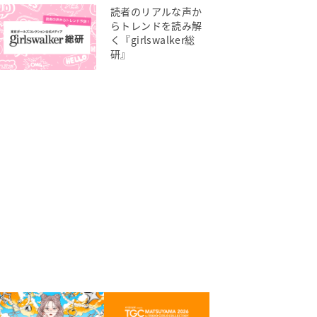
読者のリアルな声か
らトレンドを読み解
く『girlswalker総
研』