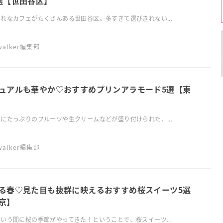
選【世田谷区】
れなカフェがたくさんある世田谷区。多すぎて選びきれない...
swalker編集部
ュアルも華やか♡おすすめプリンアラモード5選【東
にたっぷりのフルーツや生クリームなどが盛り付けられた、...
swalker編集部
る春♡見た目も抜群に映えるおすすめ桜スイーツ5選
京】
いう間に桜の季節がやってきた！ということで、桜スイーツ...