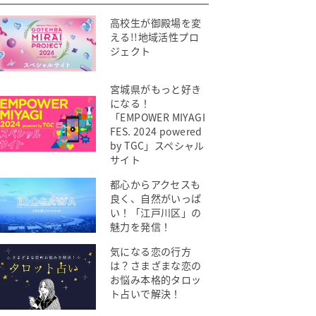
高校生が御殿場を変
える!!地域活性プロ
ジェクト
宮城県がもっと好き
になる！
「EMPOWER MIYAGI
FES. 2024 powered
by TGC」スペシャル
サイト
都心からアクセスも
良く、自然がいっぱ
い！「江戸川区」の
魅力を発信！
気になる恋の行方
は？さまざまな恋の
お悩み本格的タロッ
ト占いで解決！