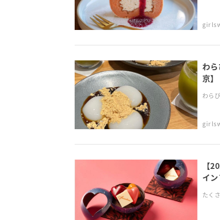
girl
わら
京】
わらび
girl
【2
イン
たくさ