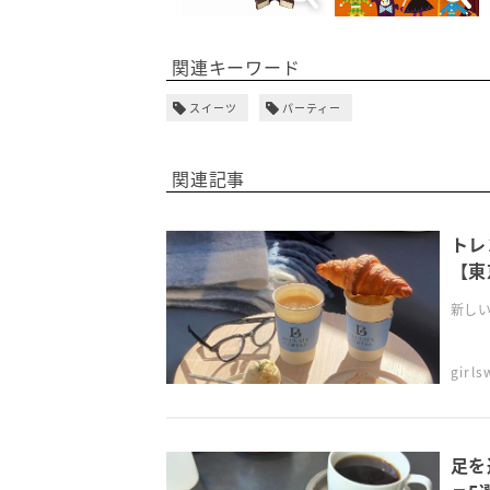
関連キーワード
スイーツ
パーティー
関連記事
トレ
【東
新しい
girl
足を