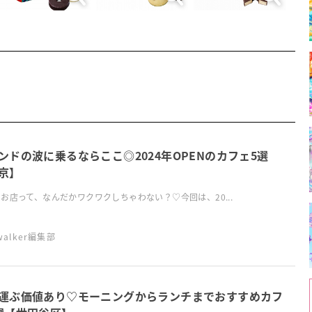
ンドの波に乗るならここ◎2024年OPENのカフェ5選
京】
お店って、なんだかワクワクしちゃわない？♡今回は、20...
swalker編集部
運ぶ価値あり♡モーニングからランチまでおすすめカフ