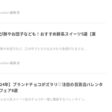
swalker編集部
び餅やお団子なども！おすすめ餅系スイーツ5選【東
餅やお団子など、口の中でとろけるもちもち食感がたまらな...
swalker編集部
024年】ブランドチョコがズラリ♡注目の百貨店バレンタ
フェア8選
んの人気スイーツ店のチョコが一度に集結するバレンタイン...