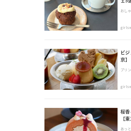
ェ5
おしゃ
girl
ビジ
京】
プリン
girl
桜香
【東
あっと