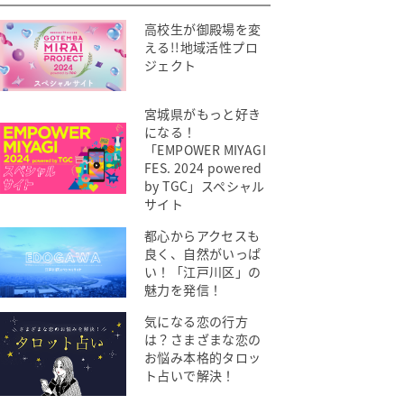
高校生が御殿場を変
える!!地域活性プロ
ジェクト
宮城県がもっと好き
になる！
「EMPOWER MIYAGI
FES. 2024 powered
by TGC」スペシャル
サイト
都心からアクセスも
良く、自然がいっぱ
い！「江戸川区」の
魅力を発信！
気になる恋の行方
は？さまざまな恋の
お悩み本格的タロッ
ト占いで解決！