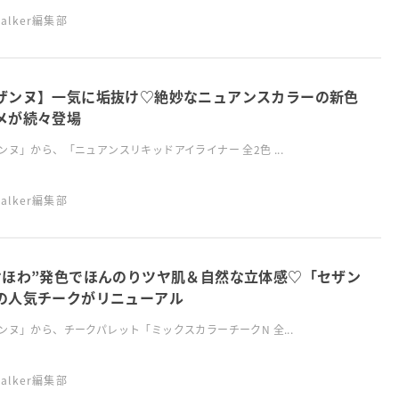
swalker編集部
ザンヌ】一気に垢抜け♡絶妙なニュアンスカラーの新色
メが続々登場
ンヌ」から、「ニュアンスリキッドアイライナー 全2色 ...
swalker編集部
けほわ”発色でほんのりツヤ肌＆自然な立体感♡「セザン
の人気チークがリニューアル
ンヌ」から、チークパレット「ミックスカラーチークN 全...
swalker編集部