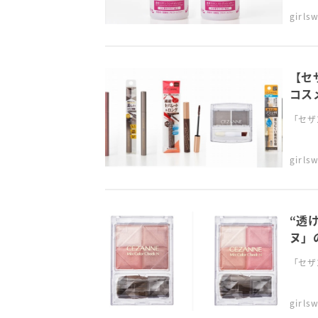
girl
【セ
コス
「セザ
girl
“透
ヌ」
「セザ
girl