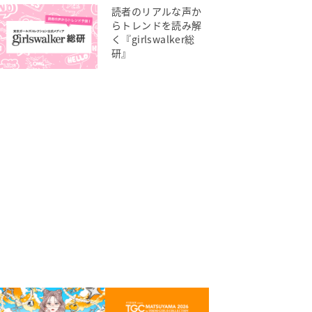
読者のリアルな声か
らトレンドを読み解
く『girlswalker総
研』