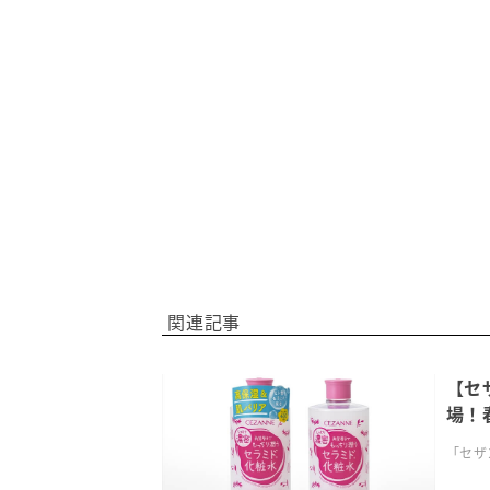
関連記事
【セ
場！
「セザ