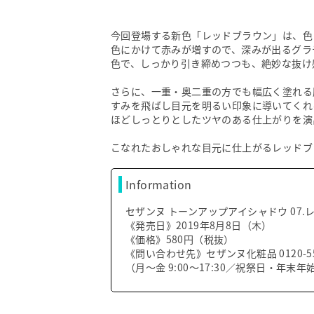
今回登場する新色「レッドブラウン」は、色
色にかけて赤みが増すので、深みが出るグラ
色で、しっかり引き締めつつも、絶妙な抜け
さらに、一重・奥二重の方でも幅広く塗れる
すみを飛ばし目元を明るい印象に導いてくれ
ほどしっとりとしたツヤのある仕上がりを演
こなれたおしゃれな目元に仕上がるレッドブ
Information
セザンヌ
トーンアップアイシャドウ 07.
《発売日》2019年8月8日（木）
《価格》580円（税抜）
《問い合わせ先》セザンヌ化粧品 0120-55
（月～金 9:00～17:30／祝祭日・年末