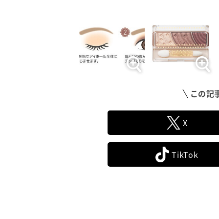
この記
X
TikTok