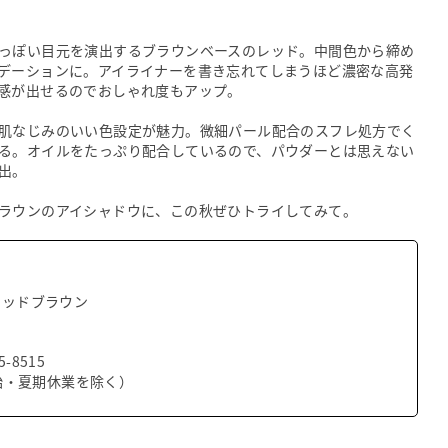
っぽい目元を演出するブラウンベースのレッド。中間色から締め
デーションに。アイライナーを書き忘れてしまうほど濃密な高発
感が出せるのでおしゃれ度もアップ。
肌なじみのいい色設定が魅力。微細パール配合のスフレ処方でく
る。オイルをたっぷり配合しているので、パウダーとは思えない
出。
ラウンのアイシャドウに、この秋ぜひトライしてみて。
レッドブラウン
-8515
年始・夏期休業を除く）