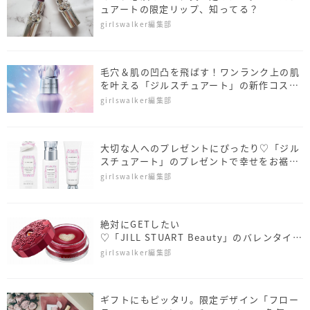
ュアートの限定リップ、知ってる？
girlswalker編集部
毛穴＆肌の凹凸を飛ばす！ワンランク上の肌
を叶える「ジルスチュアート」の新作コスメ
♡
girlswalker編集部
大切な人へのプレゼントにぴったり♡「ジル
スチュアート」のプレゼントで幸せをお裾分
け
girlswalker編集部
絶対にGETしたい
♡「JILL STUART Beauty」のバレンタイン
コレクションが最高に可愛い
girlswalker編集部
ギフトにもピッタリ。限定デザイン「フロー