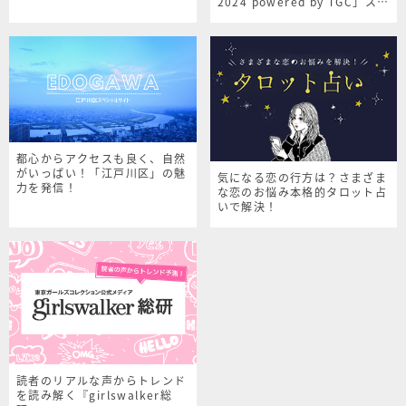
2024 powered by TGC」スペ
シャルサイト
都心からアクセスも良く、自然
がいっぱい！「江戸川区」の魅
気になる恋の行方は？さまざま
力を発信！
な恋のお悩み本格的タロット占
いで解決！
読者のリアルな声からトレンド
を読み解く『girlswalker総