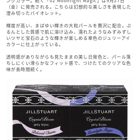
ンクカラー。続く「02 Moonlight Magic」は9月27日
（金）に発売される。こちらは幻想的な美しさを表現した
澄み切ったバイオレット。
輝度が高い、まばゆい輝きの大粒パールを贅沢に配合。ぷ
るんとした質感で肌に溶け込み、濡れたようなみずみずし
いツヤと宝石のような輝きが楽しめる単色のジュリーアイ
カラーに仕上がっている。
透明感がありながらも見たままの美し日発色と、パール落
ちしにくい滑らかなフィット感で、つけたてのクリアな色
味が長時間続く。