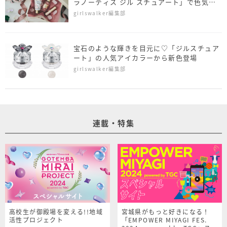
ラノーティス ジル スチュアート」で色気を
纏って
girlswalker編集部
宝石のような輝きを目元に♡「ジルスチュア
ート」の人気アイカラーから新色登場
girlswalker編集部
連載・特集
高校生が御殿場を変える!!地域
宮城県がもっと好きになる！
活性プロジェクト
「EMPOWER MIYAGI FES.