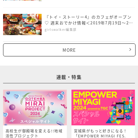
『トイ・ストーリー4』のカフェがオープン
♡ 週末おでかけ情報＜2019年7月19日～21
日＞
girlswalker編集部
MORE
連載・特集
高校生が御殿場を変える!!地域
宮城県がもっと好きになる！
活性プロジェクト
「EMPOWER MIYAGI FES.