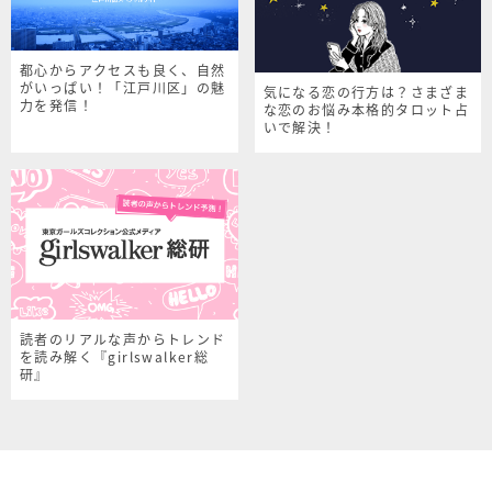
都心からアクセスも良く、自然
がいっぱい！「江戸川区」の魅
気になる恋の行方は？さまざま
力を発信！
な恋のお悩み本格的タロット占
いで解決！
読者のリアルな声からトレンド
を読み解く『girlswalker総
研』