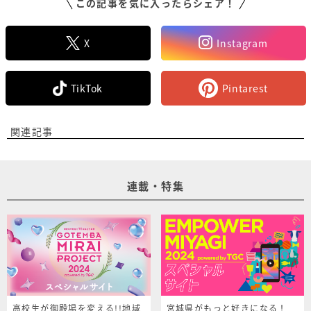
この記事を気に入ったらシェア！
X
Instagram
TikTok
Pintarest
関連記事
連載・特集
高校生が御殿場を変える!!地域
宮城県がもっと好きになる！