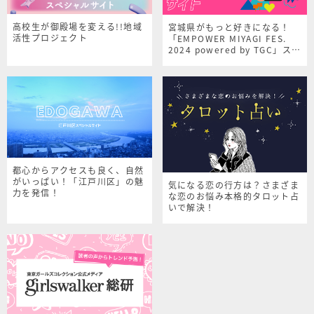
高校生が御殿場を変える!!地域
宮城県がもっと好きになる！
活性プロジェクト
「EMPOWER MIYAGI FES.
2024 powered by TGC」スペ
シャルサイト
都心からアクセスも良く、自然
がいっぱい！「江戸川区」の魅
気になる恋の行方は？さまざま
力を発信！
な恋のお悩み本格的タロット占
いで解決！