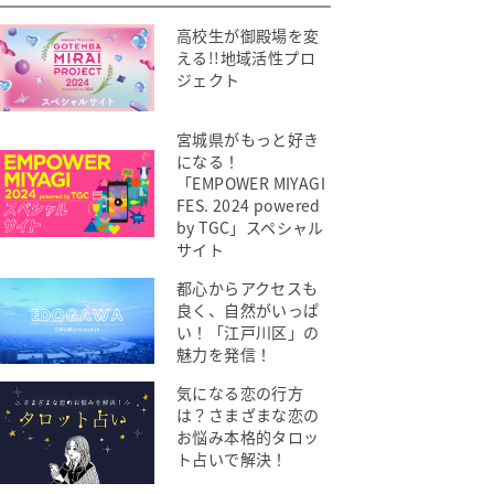
高校生が御殿場を変
える!!地域活性プロ
ジェクト
宮城県がもっと好き
になる！
「EMPOWER MIYAGI
FES. 2024 powered
by TGC」スペシャル
サイト
都心からアクセスも
良く、自然がいっぱ
い！「江戸川区」の
魅力を発信！
気になる恋の行方
は？さまざまな恋の
お悩み本格的タロッ
ト占いで解決！