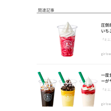
関連記事
圧倒
いち
「ミニ
girl
一度
ーが
「ミニ
girl