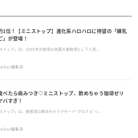
的1位！【ミニストップ】進化系ハロハロに待望の「練乳
ご」が登場！
ストップ」は、1995年の発売以来夏の風物詩として人気...
swalker編集部
食べたら病みつき♡ミニストップ、飲めちゃう珈琲ゼリ
ヤバすぎ！
ストップ」は、新感覚の飲めちゃうデザート“グルクル”シ...
swalker編集部