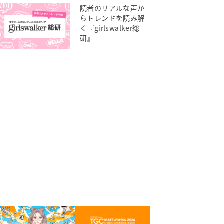
読者のリアルな声か
らトレンドを読み解
く『girlswalker総
研』