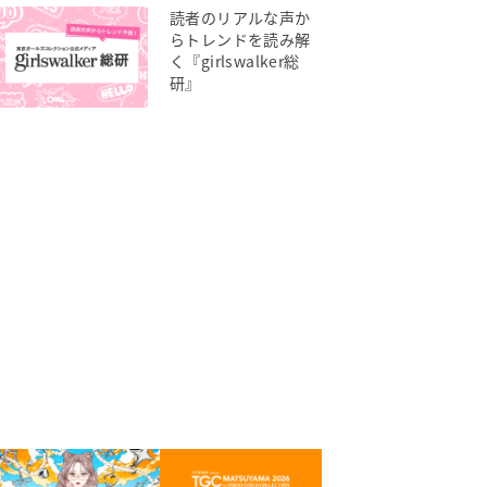
読者のリアルな声か
らトレンドを読み解
く『girlswalker総
研』