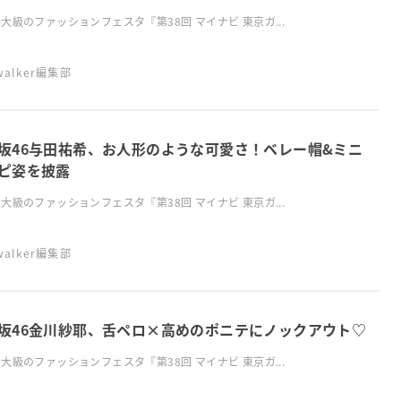
大級のファッションフェスタ『第38回 マイナビ 東京ガ...
swalker編集部
坂46与田祐希、お人形のような可愛さ！ベレー帽&ミニ
ピ姿を披露
大級のファッションフェスタ『第38回 マイナビ 東京ガ...
swalker編集部
坂46金川紗耶、舌ペロ×高めのポニテにノックアウト♡
大級のファッションフェスタ『第38回 マイナビ 東京ガ...