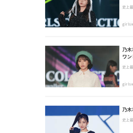
史上最
girl
乃木
ワン
史上最
girl
乃木
史上最