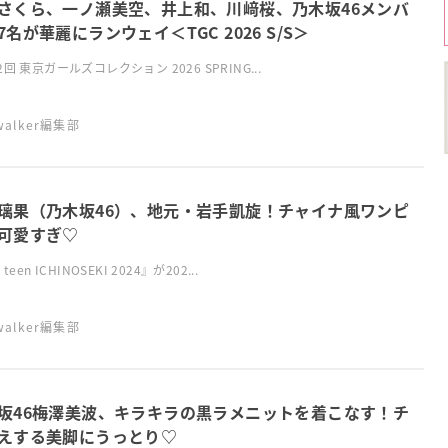
さくら、一ノ瀬美空、井上和、川﨑桜、乃木坂46メンバ
7名が華麗にランウェイ＜TGC 2026 S/S＞
2回 東京ガールズコレクション 2026 SPRING...
swalker編集部
璃果（乃木坂46）、地元・岩手凱旋！チャイナ風ワンピ
可愛すぎ♡
teen ICHINOSEKI 2024』が202...
swalker編集部
坂46梅澤美波、キラキラの黒ラメニットを着こなす！チ
えする美脚にうっとり♡