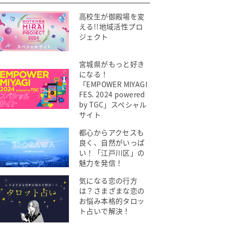
高校生が御殿場を変
える!!地域活性プロ
ジェクト
宮城県がもっと好き
になる！
「EMPOWER MIYAGI
FES. 2024 powered
by TGC」スペシャル
サイト
都心からアクセスも
良く、自然がいっぱ
い！「江戸川区」の
魅力を発信！
気になる恋の行方
は？さまざまな恋の
お悩み本格的タロッ
ト占いで解決！