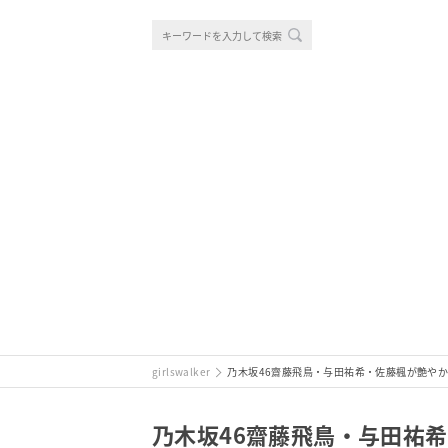
girlswalker
乃木坂46齋藤飛鳥・与田祐希・佐藤楓が艶や
乃木坂46齋藤飛鳥・与田祐