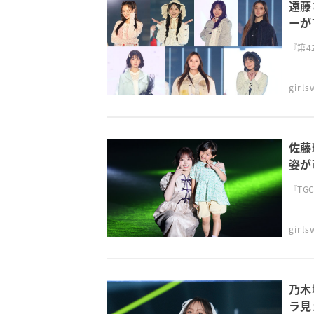
遠藤
ーが
『第4
girl
佐藤
姿が
『TGC 
girl
乃木
ラ見