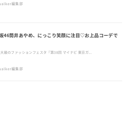
swalker編集部
坂46筒井あやめ、にっこり笑顔に注目♡お上品コーデで
大級のファッションフェスタ『第38回 マイナビ 東京ガ...
swalker編集部