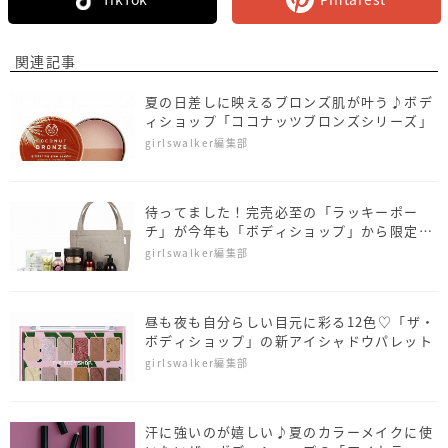
関連記事
夏の日差しに映えるブロンズ肌が叶う♪ボデ
ィショップ「ココナッツブロンズシリーズ」
girlswalker編集部
待ってました！完売必至の「ラッキーポー
チ」が今年も「ボディショップ」から限定登
場！
girlswalker編集部
昼も夜も自分らしい目元に彩る12色♡「ザ・
ボディショップ」の新アイシャドウパレット
girlswalker編集部
汗に強いのが嬉しい♪夏のカラーメイクに使