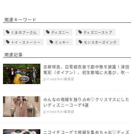
関連キーワード
くまのプーさん
ディズニー
ディズニーストア
トイ・ストーリー
ミッキー
モンスターズインク
関連記事
吉柳咲良、白雪姫衣装で劇中歌を披露！津田
篤宏（ダイアン）、初生歌唱に大喜び、吹替
キャスト3人を新たに発表
girlswalker編集部
みんなの視線を独り占め♡クリスマスにした
いディズニーコーデ4選
girlswalker編集部
ニコイチコーデで視線を集めちゃお♡ディズ