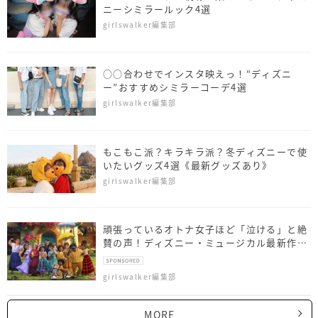
ニーシミラールック4選
girlswalker編集部
○○合わせでインスタ映えっ！“ディズニ
ー”おすすめシミラーコーデ4選
girlswalker編集部
もこもこ派？キラキラ派？冬ディズニーで使
いたいグッズ4選《最新グッズあり》
girlswalker編集部
頑張っているオトナ女子ほど「泣ける」と絶
賛の声！ディズニー・ミュージカル最新作
『ミラベルと魔法だらけの家』最速レビュー
girlswalker編集部
MORE