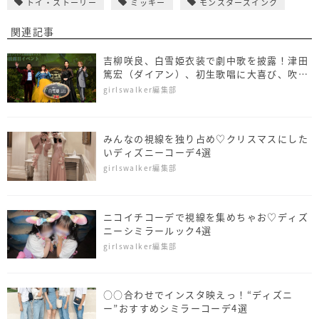
トイ・ストーリー
ミッキー
モンスターズインク
関連記事
吉柳咲良、白雪姫衣装で劇中歌を披露！津田
篤宏（ダイアン）、初生歌唱に大喜び、吹替
キャスト3人を新たに発表
girlswalker編集部
みんなの視線を独り占め♡クリスマスにした
いディズニーコーデ4選
girlswalker編集部
ニコイチコーデで視線を集めちゃお♡ディズ
ニーシミラールック4選
girlswalker編集部
○○合わせでインスタ映えっ！“ディズニ
ー”おすすめシミラーコーデ4選