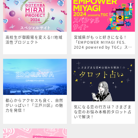
高校生が御殿場を変える!!地域
宮城県がもっと好きになる！
活性プロジェクト
「EMPOWER MIYAGI FES.
2024 powered by TGC」スペ
シャルサイト
都心からアクセスも良く、自然
がいっぱい！「江戸川区」の魅
気になる恋の行方は？さまざま
力を発信！
な恋のお悩み本格的タロット占
いで解決！