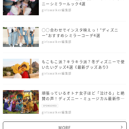
ニーシミラールック4選
girlswalker編集部
○○合わせでインスタ映えっ！“ディズニ
ー”おすすめシミラーコーデ4選
girlswalker編集部
もこもこ派？キラキラ派？冬ディズニーで使
いたいグッズ4選《最新グッズあり》
girlswalker編集部
頑張っているオトナ女子ほど「泣ける」と絶
賛の声！ディズニー・ミュージカル最新作
『ミラベルと魔法だらけの家』最速レビュー
girlswalker編集部
MORE