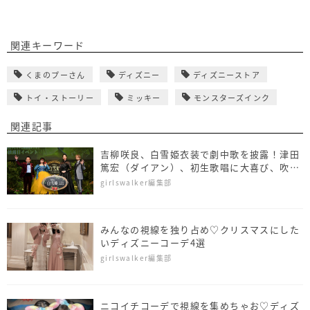
関連キーワード
くまのプーさん
ディズニー
ディズニーストア
トイ・ストーリー
ミッキー
モンスターズインク
関連記事
吉柳咲良、白雪姫衣装で劇中歌を披露！津田
篤宏（ダイアン）、初生歌唱に大喜び、吹替
キャスト3人を新たに発表
girlswalker編集部
みんなの視線を独り占め♡クリスマスにした
いディズニーコーデ4選
girlswalker編集部
ニコイチコーデで視線を集めちゃお♡ディズ