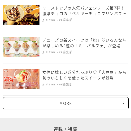
ミニストップの人気パフェシリーズ第2弾！
濃厚チョコの「ベルギーチョコプリンパフ
ェ」
girlswalker編集部
デニーズの新スイーツは「桃」♡いろんな味
が楽しめる4種の「ミニパルフェ」が登場
girlswalker編集部
女性に嬉しい成分たっぷり♡「大戸屋」から
旬のいちじくを使ったスイーツが登場
girlswalker編集部
MORE
連載・特集