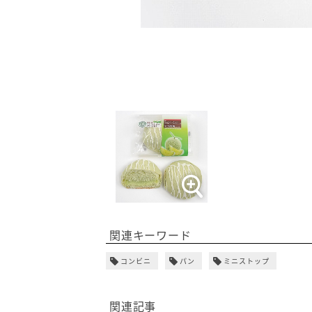
関連キーワード
コンビニ
パン
ミニストップ
関連記事