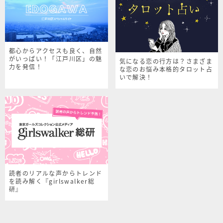
都心からアクセスも良く、自然
がいっぱい！「江戸川区」の魅
気になる恋の行方は？さまざま
力を発信！
な恋のお悩み本格的タロット占
いで解決！
読者のリアルな声からトレンド
を読み解く『girlswalker総
研』