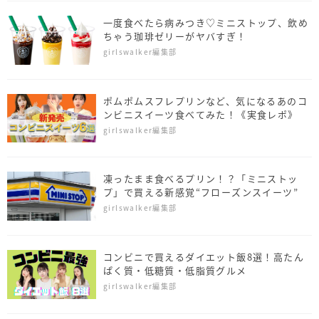
一度食べたら病みつき♡ミニストップ、飲め
ちゃう珈琲ゼリーがヤバすぎ！
girlswalker編集部
ポムポムスフレプリンなど、気になるあのコ
ンビニスイーツ食べてみた！《実食レポ》
girlswalker編集部
凍ったまま食べるプリン！？「ミニストッ
プ」で買える新感覚“フローズンスイーツ”
girlswalker編集部
コンビニで買えるダイエット飯8選！高たん
ぱく質・低糖質・低脂質グルメ
girlswalker編集部