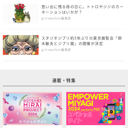
思い出に残る母の日に。トトロやジジのカー
ネーションはいかが？
girlswalker編集部
スタジオジブリ約3年ぶりの東京展覧会「鈴
木敏夫とジブリ展」の開催が決定
girlswalker編集部
連載・特集