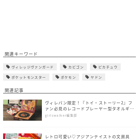
関連キーワード
ヴィレッジヴァンガード
カビゴン
ピカチュウ
ポケットモンスター
ポケモン
ヤドン
関連記事
ヴィレバン限定！『トイ・ストーリー2』フ
ァン必見のレコードプレーヤー型タオルギフ
トがお目見え
girlswalker編集部
レトロ可愛い♡アジアンテイストの文房具