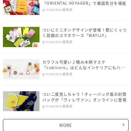
「ORIENTAL VOYAGER」で異国気分を堪能
girlswalker編集部
ついにミニオンデザインが登場！壁にくっつ
く話題のスマホケース「WAYLLY」
girlswalker編集部
カラフル可愛い♪積み木柄マステ
「cubicoro」はどんなインテリアにもハマ
る
girlswalker編集部
つい二度見しちゃう！ティーバッグ風の封筒
バッグが「ヴィレヴァン」オンラインに登場
girlswalker編集部
MORE