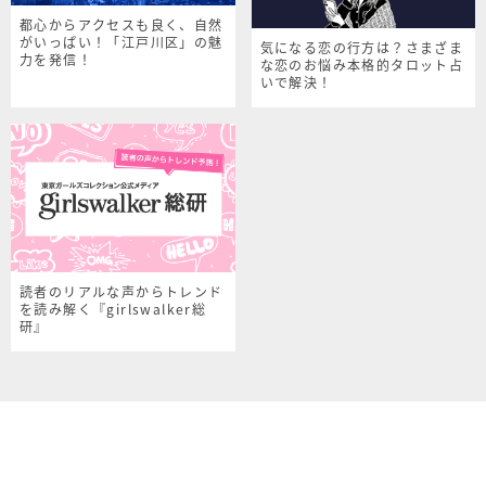
都心からアクセスも良く、自然
がいっぱい！「江戸川区」の魅
気になる恋の行方は？さまざま
力を発信！
な恋のお悩み本格的タロット占
いで解決！
読者のリアルな声からトレンド
を読み解く『girlswalker総
研』