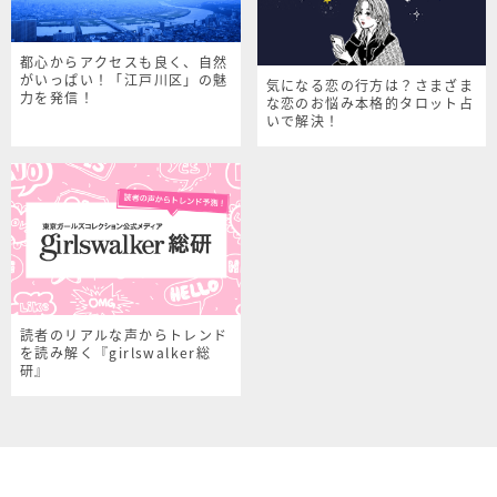
都心からアクセスも良く、自然
がいっぱい！「江戸川区」の魅
気になる恋の行方は？さまざま
力を発信！
な恋のお悩み本格的タロット占
いで解決！
読者のリアルな声からトレンド
を読み解く『girlswalker総
研』