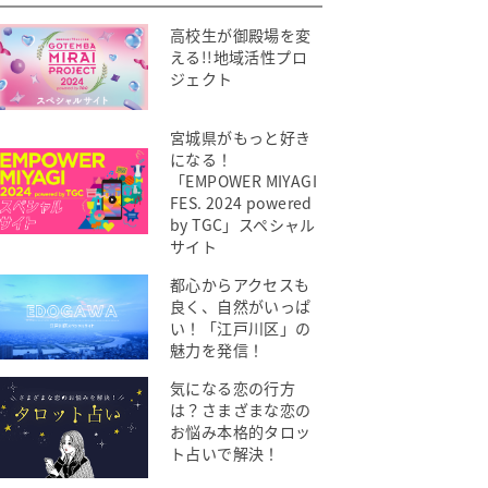
高校生が御殿場を変
える!!地域活性プロ
ジェクト
宮城県がもっと好き
になる！
「EMPOWER MIYAGI
FES. 2024 powered
by TGC」スペシャル
サイト
都心からアクセスも
良く、自然がいっぱ
い！「江戸川区」の
魅力を発信！
気になる恋の行方
は？さまざまな恋の
お悩み本格的タロッ
ト占いで解決！