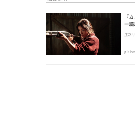
『カ
ー続
沈黙サ
girl