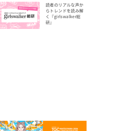
読者のリアルな声か
らトレンドを読み解
く『girlswalker総
研』