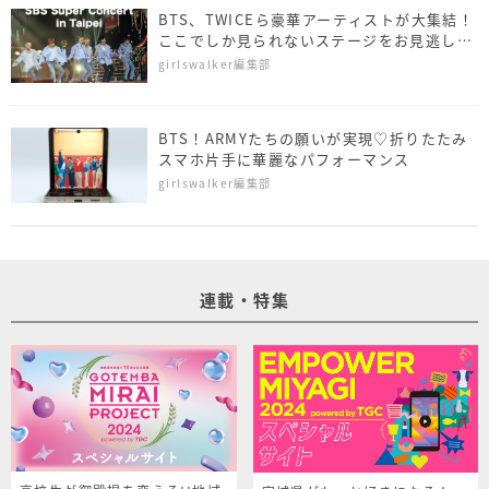
BTS、TWICEら豪華アーティストが大集結！
ここでしか見られないステージをお見逃しな
く
girlswalker編集部
BTS！ARMYたちの願いが実現♡折りたたみ
スマホ片手に華麗なパフォーマンス
girlswalker編集部
連載・特集