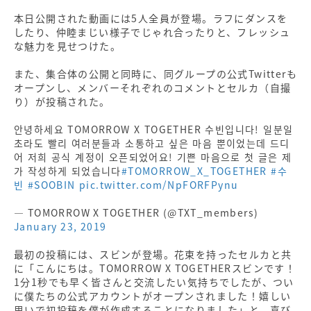
本日公開された動画には5人全員が登場。ラフにダンスを
したり、仲睦まじい様子でじゃれ合ったりと、フレッシュ
な魅力を見せつけた。
また、集合体の公開と同時に、同グループの公式Twitterも
オープンし、メンバーそれぞれのコメントとセルカ（自撮
り）が投稿された。
안녕하세요 TOMORROW X TOGETHER 수빈입니다! 일분일
초라도 빨리 여러분들과 소통하고 싶은 마음 뿐이었는데 드디
어 저희 공식 계정이 오픈되었어요! 기쁜 마음으로 첫 글은 제
가 작성하게 되었습니다
#TOMORROW_X_TOGETHER
#수
빈
#SOOBIN
pic.twitter.com/NpFORFPynu
— TOMORROW X TOGETHER (@TXT_members)
January 23, 2019
最初の投稿には、スビンが登場。花束を持ったセルカと共
に「こんにちは。TOMORROW X TOGETHERスビンです！
1分1秒でも早く皆さんと交流したい気持ちでしたが、つい
に僕たちの公式アカウントがオープンされました！嬉しい
思いで初投稿を僕が作成することになりました」と、喜び