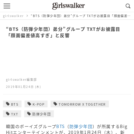
girlswalker
“BTS（防弾少年団）弟分”グループ TXTがお披露目「顔面偏差値高すぎ」と反響
“BTS（防弾少年団）弟分”グループ TXTがお披露目
「顔面偏差値高すぎ」と反響
girlswalker編集部
2019年01月24日 (木)
BTS
K-POP
TOMORROW X TOGETHER
TXT
防弾少年団
韓国のボーイズグループ
BTS
（
防弾少年団
）が所属するBig
Hitエンターテインメントが、2019年1月24日（木）、新