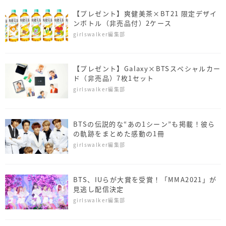
【プレゼント】爽健美茶×BT21 限定デザイ
ンボトル（非売品付）2ケース
girlswalker編集部
【プレゼント】Galaxy×BTSスペシャルカー
ド（非売品）7枚1セット
girlswalker編集部
BTSの伝説的な“あの1シーン”も掲載！彼ら
の軌跡をまとめた感動の1冊
girlswalker編集部
BTS、IUらが大賞を受賞！「MMA2021」が
見逃し配信決定
girlswalker編集部