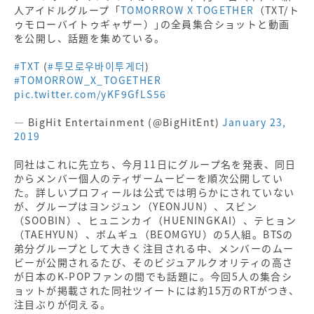
人アイドルグループ「
TOMORROW X TOGETHER
（TXT/ト
ゥモローバイトゥギャザー）｣の全員集合ショットと動画
を公開し、話題を集めている。
#TXT
(
#투모로우바이투게더
)
#TOMORROW_X_TOGETHER
pic.twitter.com/yKF9GfLS56
— BigHit Entertainment (@BigHitEnt)
January 23,
2019
同社はこれに先立ち、今月11日にグループ名を発表、同日
からメンバー個人のティザームービーを順次公開してい
た。詳しいプロフィールは公式では明らかにされていない
が、グループはヨンジュン（YEONJUN）、スビン
（SOOBIN）、ヒュニンカイ（HUENINGKAI）、テヒョン
（TAEHYUN）、ボムギュ（BEOMGYU）の5人組。BTSの
弟分グループとして大きく注目される中、メンバーのムー
ビーが公開されるたび、そのビジュアルクオリティの高さ
が日本のK-POPファンの間でも話題に。今回5人の集合シ
ョットが掲載された同社ツイートには約15万のRTがつき、
注目ぶりが伺える。