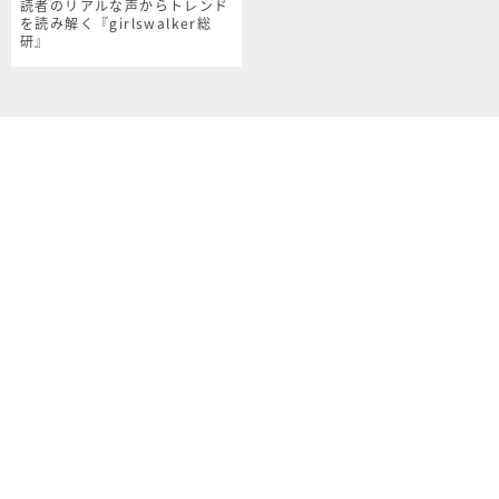
読者のリアルな声からトレンド
を読み解く『girlswalker総
研』