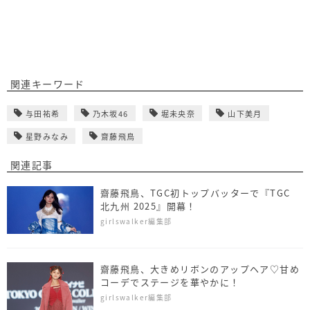
関連キーワード
与田祐希
乃木坂46
堀未央奈
山下美月
星野みなみ
齋藤飛鳥
関連記事
齋藤飛鳥、TGC初トップバッターで『TGC
北九州 2025』開幕！
girlswalker編集部
齋藤飛鳥、大きめリボンのアップヘア♡甘め
コーデでステージを華やかに！
girlswalker編集部