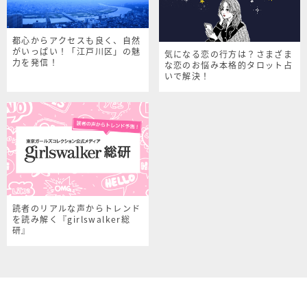
都心からアクセスも良く、自然
がいっぱい！「江戸川区」の魅
気になる恋の行方は？さまざま
力を発信！
な恋のお悩み本格的タロット占
いで解決！
読者のリアルな声からトレンド
を読み解く『girlswalker総
研』