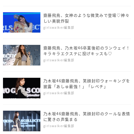
齋藤飛鳥、女神のような微笑みで登場♡神々
しい美貌炸裂
girlswalker編集部
齋藤飛鳥、乃木坂46卒業後初のランウェイ！
キラキラエクステに投げキッスも♡
girlswalker編集部
乃木坂46齋藤飛鳥、笑顔封印ウォーキングを
披露「あしゅ最強！」「レベチ」
girlswalker編集部
乃木坂46齋藤飛鳥、笑顔封印のクールな表情
に驚きの声集まる
girlswalker編集部