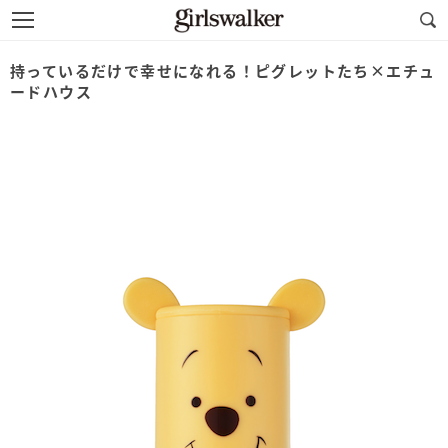
持っているだけで幸せになれる！ピグレットたち×エチュ
ードハウス