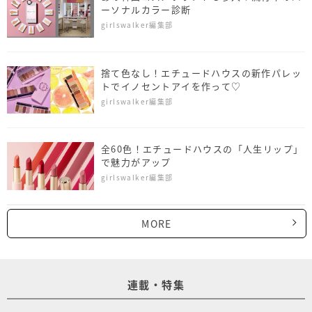
ーソナルカラー診断
girlswalker編集部
捨て色なし！エチュードハウスの新作パレッ
トでイノセントアイを作って♡
girlswalker編集部
全60色！エチュードハウスの「人生リップ」
で魅力がアップ
girlswalker編集部
MORE
連載・特集