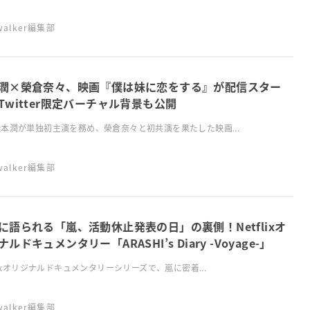
swalker編集部
潤×榮倉奈々、映画『僕は妹に恋をする』が配信スター
Twitter限定バーチャル背景も公開
本潤が単独初主演を務め、榮倉奈々と初共演を果たした映画...
swalker編集部
に語られる「嵐、活動休止発表の日」の裏側！Netflixオ
ルドキュメンタリー「ARASHI’s Diary -Voyage-」
flixオリジナルドキュメンタリーシリーズで、嵐に密着...
swalker編集部