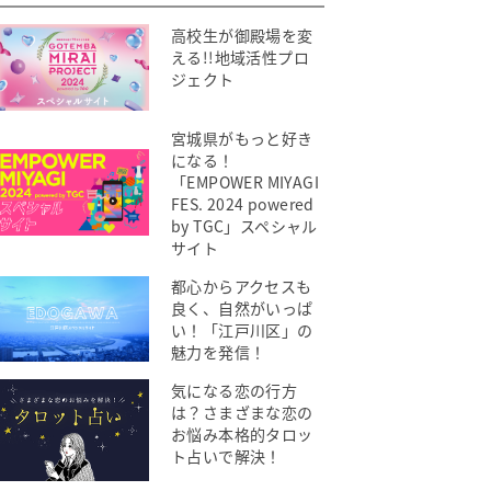
高校生が御殿場を変
える!!地域活性プロ
ジェクト
宮城県がもっと好き
になる！
「EMPOWER MIYAGI
FES. 2024 powered
by TGC」スペシャル
サイト
都心からアクセスも
良く、自然がいっぱ
い！「江戸川区」の
魅力を発信！
気になる恋の行方
は？さまざまな恋の
お悩み本格的タロッ
ト占いで解決！