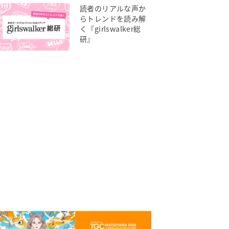
読者のリアルな声か
らトレンドを読み解
く『girlswalker総
研』