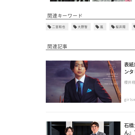
関連キーワード
二宮和也
大野智
嵐
桜井翔
関連記事
表紙
ンタ
櫻井翔が
girl
石橋
ん』