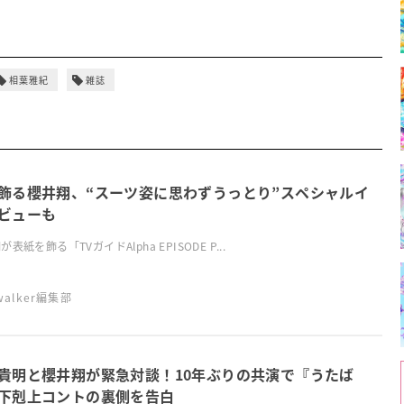
相葉雅紀
雑誌
飾る櫻井翔、“スーツ姿に思わずうっとり”スペシャルイ
ビューも
表紙を飾る「TVガイドAlpha EPISODE P...
swalker編集部
貴明と櫻井翔が緊急対談！10年ぶりの共演で『うたば
下剋上コントの裏側を告白