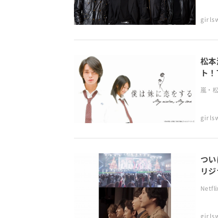
girl
松本
ト！
嵐・松
girl
つい
リジナ
Net
girl