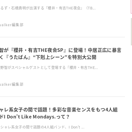
るず・石橋貴明が出演する『櫻井・有吉THE夜会』（TB...
swalker編集部
智が『櫻井・有吉THE夜会SP』に登場！中居正広に暴言
く『うたばん』“下剋上シーン”を特別大公開
野智がスペシャルゲストとして登場する『櫻井・有吉THE...
swalker編集部
ャレ系女子の間で話題！多彩な音楽センスをもつ4人組
I Don’t Like Mondays.って？
シャレ系女子の間で話題の4人組バンド、I Don’t ...