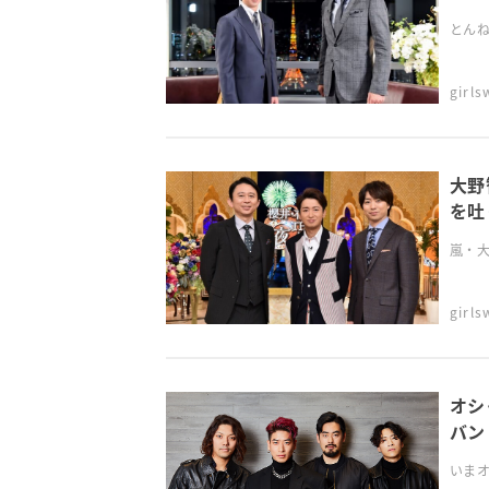
とんね
girl
大野
を吐
嵐・大
girl
オシ
バンド
いまオ