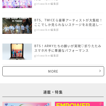
girlswalker編集部
BTS、TWICEら豪華アーティストが大集結！
ここでしか見られないステージをお見逃しな
く
girlswalker編集部
BTS！ARMYたちの願いが実現♡折りたたみ
スマホ片手に華麗なパフォーマンス
girlswalker編集部
MORE
連載・特集