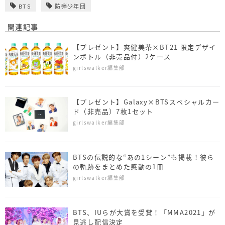
BTS
防弾少年団
関連記事
【プレゼント】爽健美茶×BT21 限定デザイ
ンボトル（非売品付）2ケース
girlswalker編集部
【プレゼント】Galaxy×BTSスペシャルカー
ド（非売品）7枚1セット
girlswalker編集部
BTSの伝説的な“あの1シーン”も掲載！彼ら
の軌跡をまとめた感動の1冊
girlswalker編集部
BTS、IUらが大賞を受賞！「MMA2021」が
見逃し配信決定