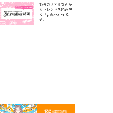
読者のリアルな声か
らトレンドを読み解
く『girlswalker総
研』