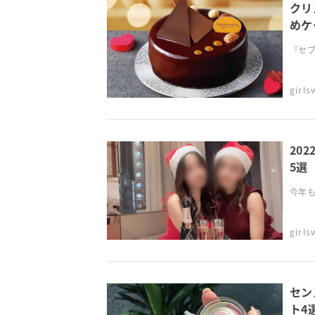
クリ
めケ
『セブ
girl
20
5選
今年も
girl
セン
ト4