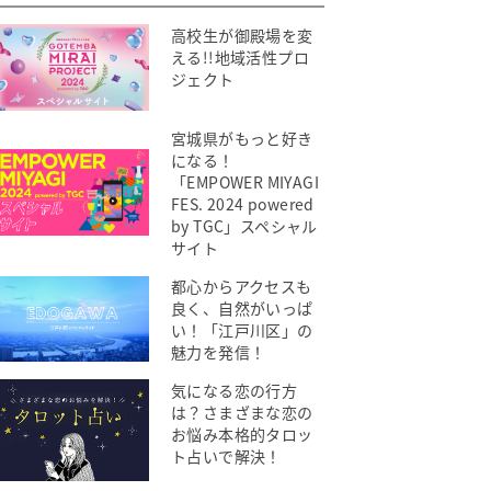
高校生が御殿場を変
える!!地域活性プロ
ジェクト
宮城県がもっと好き
になる！
「EMPOWER MIYAGI
FES. 2024 powered
by TGC」スペシャル
サイト
都心からアクセスも
良く、自然がいっぱ
い！「江戸川区」の
魅力を発信！
気になる恋の行方
は？さまざまな恋の
お悩み本格的タロッ
ト占いで解決！