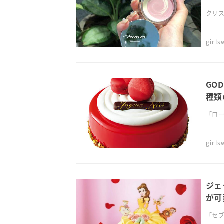
クリス
girl
GO
種類
「ロー
girl
ジェ
が可
「セブ